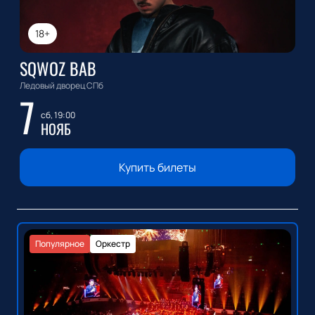
18+
SQWOZ BAB
Ледовый дворец СПб
7
сб, 19:00
НОЯБ
Купить билеты
Популярное
Оркестр