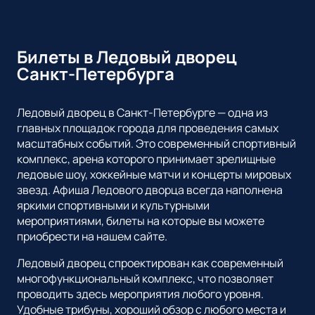
Да, конечно! В афише Ледового дворца всегда много
мероприятий для семейного просмотра, таких как ледовые
шоу и цирковые представления, билеты на которые вы
Билеты в Ледовый дворец
можете купить у нас.
Санкт-Петербурга
Ледовый дворец в Санкт-Петербурге — одна из
главных площадок города для проведения самых
масштабных событий. Это современный спортивный
комплекс, арена которого принимает зрелищные
ледовые шоу, хоккейные матчи и концерты мировых
звезд. Афиша Ледового дворца всегда наполнена
яркими спортивными и культурными
мероприятиями, билеты на которые вы можете
приобрести на нашем сайте.
Ледовый дворец спроектирован как современный
многофункциональный комплекс, что позволяет
проводить здесь мероприятия любого уровня.
Удобные трибуны, хороший обзор с любого места и