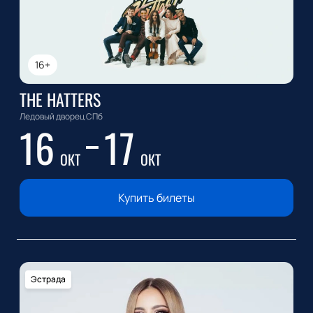
16+
THE HATTERS
Ледовый дворец СПб
16
17
ОКТ
ОКТ
Купить билеты
Эстрада