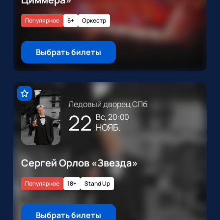
Популярное
6+
Оркестр
Выбрать билеты
Ледовый дворец СПб
22
вс, 20:00
НОЯБ.
Сергей Орлов «Звезда»
Популярное
18+
Stand Up
Выбрать билеты