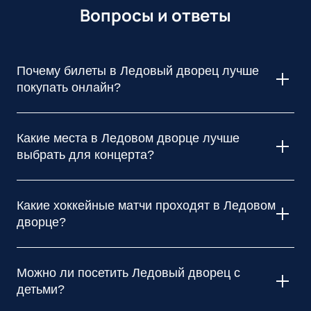
Вопросы и ответы
Почему билеты в Ледовый дворец лучше
покупать онлайн?
Покупая билеты в Ледовый дворец онлайн, вы экономите
время, избегаете очередей в кассы и получаете
Какие места в Ледовом дворце лучше
возможность выбрать лучшие места на схеме зала в
выбрать для концерта?
спокойной обстановке.
Для концерта в Ледовом дворце лучшими считаются
места в партере для максимального погружения, а также
Какие хоккейные матчи проходят в Ледовом
центральные сектора на трибунах для идеального обзора
дворце?
сцены и шоу.
Ледовый дворец в Санкт-Петербурге является домашней
ареной хоккейного клуба СКА, поэтому здесь регулярно
Можно ли посетить Ледовый дворец с
проходят самые зрелищные матчи Континентальной
детьми?
Хоккейной Лиги.