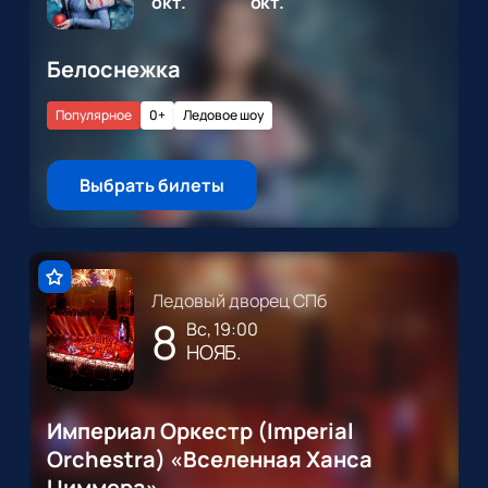
окт.
окт.
Белоснежка
Популярное
0+
Ледовое шоу
Выбрать билеты
Ледовый дворец СПб
8
вс, 19:00
НОЯБ.
Империал Оркестр (Imperial
Orchestra) «Вселенная Ханса
Циммера»