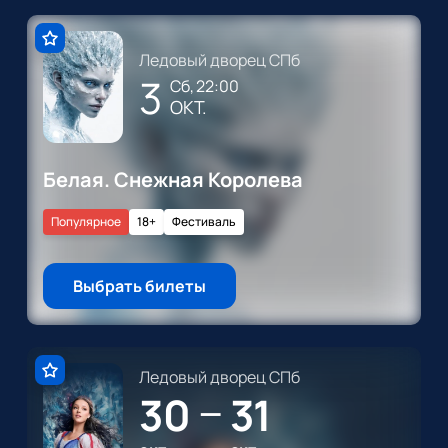
Ледовый дворец СПб
3
сб, 22:00
ОКТ.
Белая. Снежная Королева
Популярное
18+
Фестиваль
Выбрать билеты
Ледовый дворец СПб
30
31
—