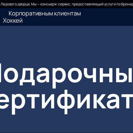
Ледового дворца. Мы — консьерж-сервис, предоставляющий услуги по бронир
Корпоративным клиентам
Хоккей
Подарочны
ертифика