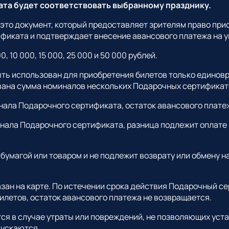
ата будет соответствовать выбранному празднику.
то документ, который предоставляет зрителям право прио
фиката и подтверждает внесение авансового платежа на у
10 000, 15 000, 25 000 и 50 000 рублей.
ь использован для приобретения билетов только единовр
вана сумма номиналов нескольких Подарочных сертификат
инала Подарочного сертификата, остаток авансового плате
инала Подарочного сертификата, разница подлежит оплат
бумагой или товаром и не подлежит возврату или обмену 
зан на карте. По истечении срока действия Подарочный с
илетов, остаток авансового платежа не возвращается.
я в случае утраты или повреждений, не позволяющих уста
пускаются.