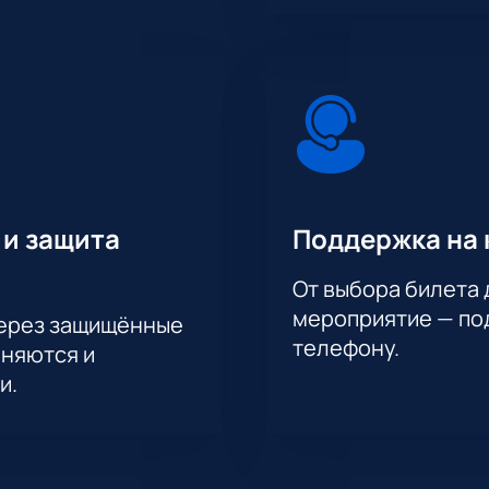
 и защита
Поддержка на 
От выбора билета 
мероприятие — под
через защищённые
телефону.
аняются и
и.