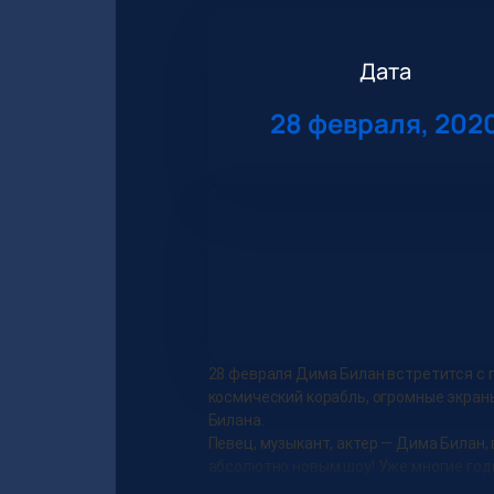
Дата
28 февраля, 202
28 февраля Дима Билан встретится с 
космический корабль, огромные экран
Билана.
Певец, музыкант, актер — Дима Билан,
абсолютно новым шоу! Уже многие год
выступлений Димы Билана зашкаливает