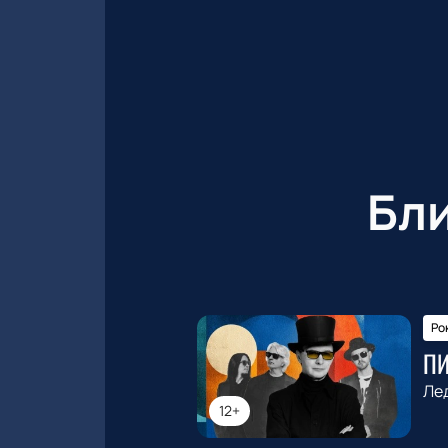
Бл
Ро
П
Ле
12+