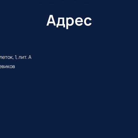
Адрес
ток, 1, лит. А
евиков