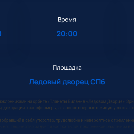
Время
0
20:00
Площадка
Ледовый дворец СПб
поклонниками на орбите «Планеты Билан» в «Ледовом Дворце». Зри
ы, декорации-трансформеры, а главное впервые в живую услышат 
 вобравший в себя упорство, трудолюбие и невероятное стремление 
ы его творчество радует десятки тысяч поклонников различной во
. Посетите концерт и вы сами это почувствуете!