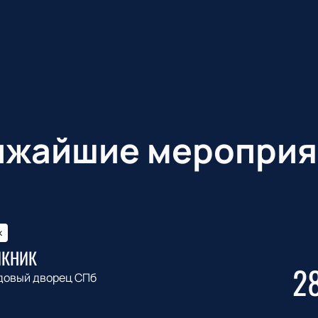
ижайшие мероприя
к
ИКНИК
2
довый дворец СПб