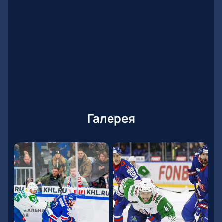
Выберите места на интерактивной схеме
трибун
Забронируйте билеты прямо на сайте
Получите доступ к VIP-ложам для ценителей
уюта
Корпоративным клиентам — особые условия
Оформите заказ по телефону с поддержкой
специалиста
Честная стоимость билетов без скрытых
платежей
Галерея