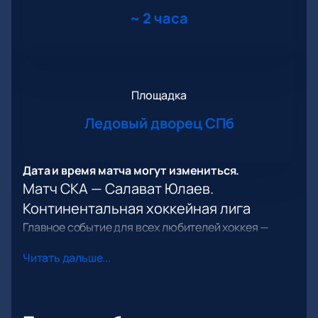
~
2 часа
Площадка
Ледовый дворец СПб
Дата и время матча могут измениться.
Матч СКА — Салават Юлаев.
Континентальная хоккейная лига
Главное событие для всех любителей хоккея —
встреча двух сильнейших клубов России в рамках
Читать дальше...
турнира КХЛ. Игра СКА — Салават Юлаев вызывает
интерес у преданных фанатов и у тех, кто только
начинает знакомство с атмосферой настоящих
хоккейных поединков. Каждый поединок этих