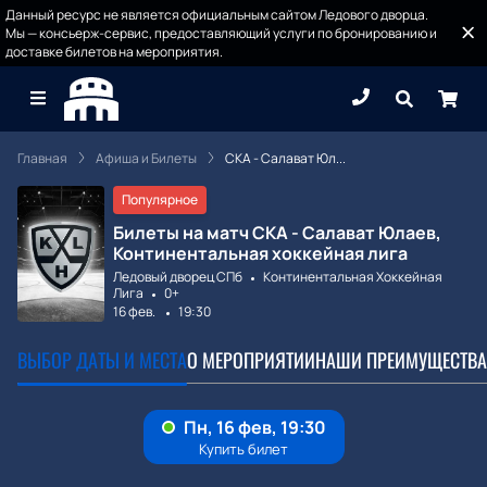
Данный ресурс не является официальным сайтом Ледового дворца.
Мы — консьерж-сервис, предоставляющий услуги по бронированию и
доставке билетов на мероприятия.
Главная
Афиша и Билеты
СКА - Салават Юл...
Популярное
Билеты на матч СКА - Салават Юлаев,
Континентальная хоккейная лига
Ледовый дворец СПб
Континентальная Хоккейная
Лига
0+
16 фев.
19:30
ВЫБОР ДАТЫ И МЕСТА
О МЕРОПРИЯТИИ
НАШИ ПРЕИМУЩЕСТВА