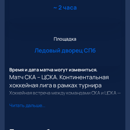
~
2 часа
Площадка
Ледовый дворец СПб
Время и дата матча могут измениться.
Матч СКА – ЦСКА. Континентальная
хоккейная лига в рамках турнира
Хоккейная встреча между командами СКА и ЦСКА —
одно из самых значимых событий среди игр КХЛ.
Читать дальше...
Эти клубы традиционно входят в число сильнейших
в российском хоккее, и каждый их поединок
вызывает большой интерес у болельщиков. Игра
принесёт много эмоций, ведь соперничество таких