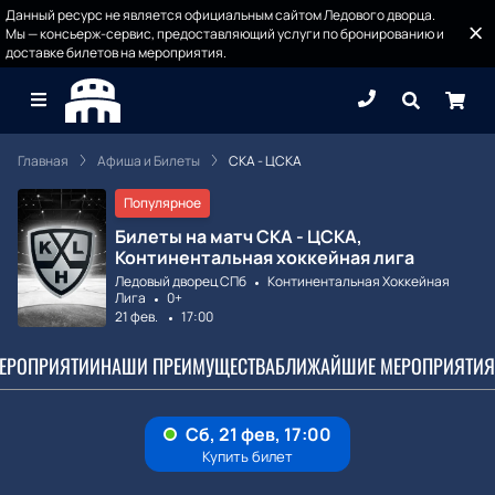
Данный ресурс не является официальным сайтом Ледового дворца.
Мы — консьерж-сервис, предоставляющий услуги по бронированию и
доставке билетов на мероприятия.
Главная
Афиша и Билеты
СКА - ЦСКА
Популярное
Билеты на матч СКА - ЦСКА,
Континентальная хоккейная лига
Ледовый дворец СПб
Континентальная Хоккейная
Лига
0+
21 фев.
17:00
МЕРОПРИЯТИИ
НАШИ ПРЕИМУЩЕСТВА
БЛИЖАЙШИЕ МЕРОПРИЯТИЯ