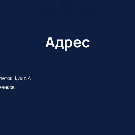
Адрес
ток, 1, лит. А
евиков