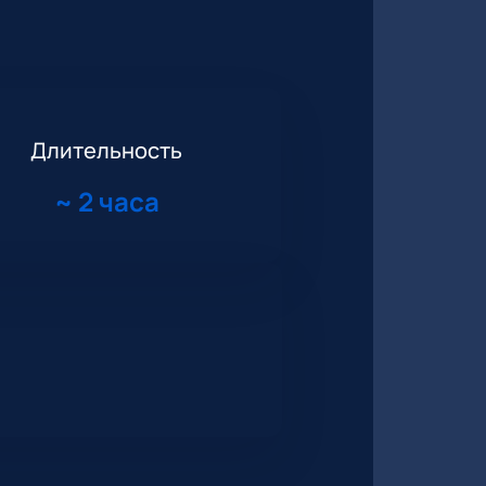
Длительность
~
2 часа