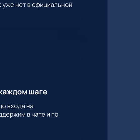
х уже нет в официальной
тивных клиентов действует
ион!
каждом шаге
нее спланировать посещение
до входа на
держим в чате и по