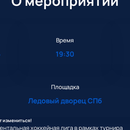
О мероприятии
Время
5
19:30
Площадка
Ледовый дворец СПб
т измениться!
нентальная хоккейная лига в рамках турнира