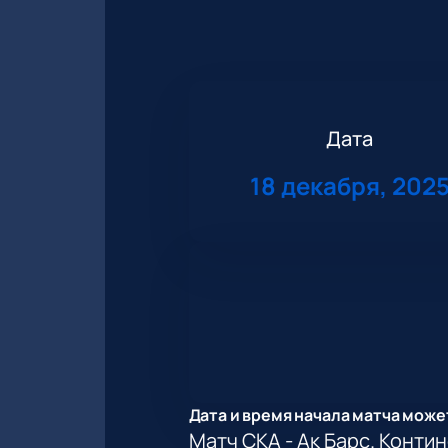
Дата
18 декабря, 202
Дата и время начала матча може
Матч СКА - Ак Барс. Конти