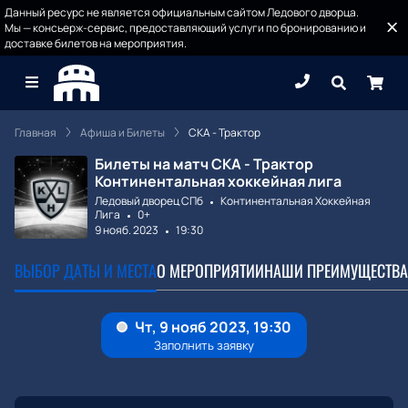
Данный ресурс не является официальным сайтом Ледового дворца.
Мы — консьерж-сервис, предоставляющий услуги по бронированию и
доставке билетов на мероприятия.
Главная
Афиша и Билеты
СКА - Трактор
Билеты на матч СКА - Трактор
Континентальная хоккейная лига
Ледовый дворец СПб
Континентальная Хоккейная
Лига
0+
9 нояб. 2023
19:30
ВЫБОР ДАТЫ И МЕСТА
О МЕРОПРИЯТИИ
НАШИ ПРЕИМУЩЕСТВА