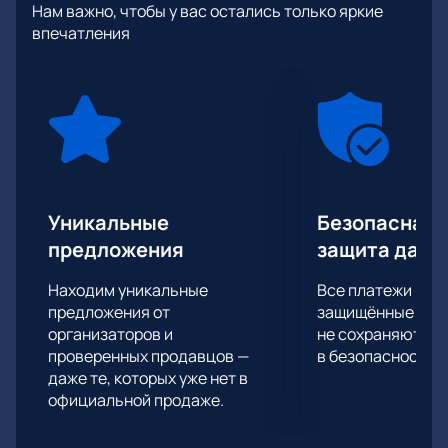
Нам важно, чтобы у вас остались только яркие
таблице, и в этом сезоне продолжат свое
впечатления
противостояние. У вас есть уникальная
возможность побывать на матче СКА - Трактор и с
трибун ледовой арены поддержать своих
фаворитов.
Билеты на матч СКА - Трактор вы можете купить на
нашем сайте всего за 2-3 минуты. Подлинность их
гарантирована!
Уникальные
Безопасная 
предложения
защита данн
Находим уникальные
Все платежи про
предложения от
защищённые шлю
организаторов и
не сохраняются 
проверенных продавцов —
в безопасности.
даже те, которых уже нет в
официальной продаже.