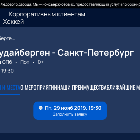
Ледового дворца. Мы — консьерж-сервис, предоставляющий услуги по бронир
Корпоративным клиентам
Хоккей
рге...
удайберген - Санкт-Петербург
ц СПб
Поп
0+
19:30
 И МЕСТА
О МЕРОПРИЯТИИ
НАШИ ПРЕИМУЩЕСТВА
БЛИЖАЙШИЕ М