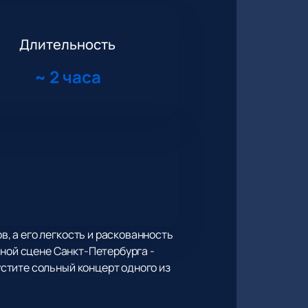
Длительность
~
2 часа
 а его легкость и раскованность
вной сцене Санкт-Петербурга -
стите сольный концерт одного из