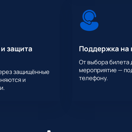
 и защита
Поддержка на 
От выбора билета 
мероприятие — под
через защищённые
телефону.
аняются и
и.