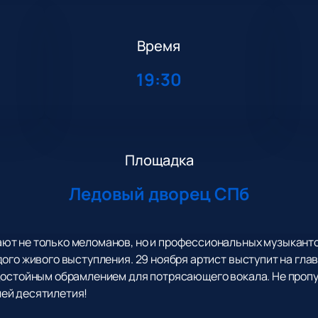
Время
19:30
Площадка
Ледовый дворец СПб
т не только меломанов, но и профессиональных музыкантов,
ого живого выступления. 29 ноября артист выступит на гла
достойным обрамлением для потрясающего вокала. Не пропу
ей десятилетия!