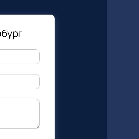
рбург