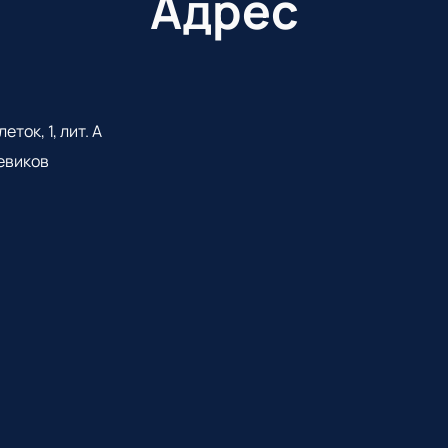
Адрес
ток, 1, лит. А
евиков