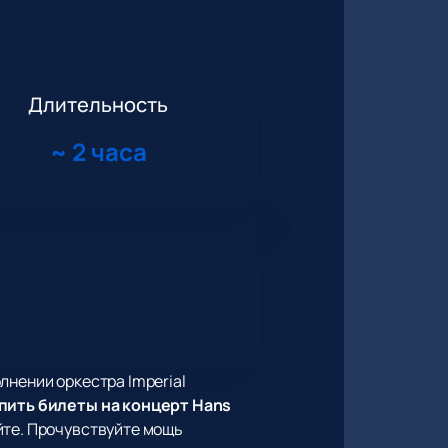
Длительность
~
2 часа
лнении оркестра Imperial
пить билеты на концерт Hans
йте. Прочувствуйте мощь