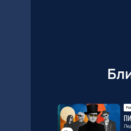
Бл
Ро
П
Ле