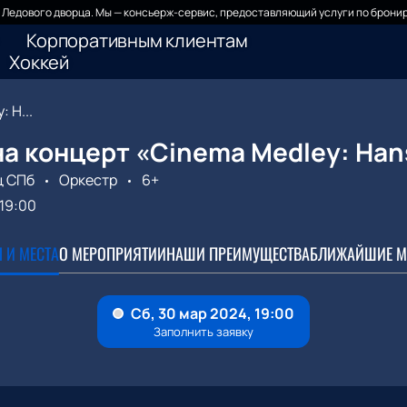
Ледового дворца. Мы — консьерж-сервис, предоставляющий услуги по бронир
Корпоративным клиентам
Хоккей
 H...
а концерт «Cinema Medley: Hans
ц СПб
Оркестр
6+
19:00
 И МЕСТА
О МЕРОПРИЯТИИ
НАШИ ПРЕИМУЩЕСТВА
БЛИЖАЙШИЕ М