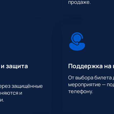
продаже.
 и защита
Поддержка на 
От выбора билета 
мероприятие — под
через защищённые
телефону.
аняются и
и.