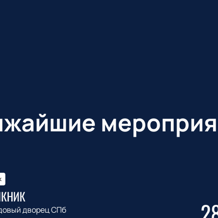
ижайшие мероприя
к
ИКНИК
2
довый дворец СПб