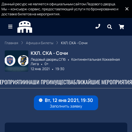
Данный ресурс не является официальным сайтом Ледового дворца.
Мы — консьерж-сервис, предоставляющий услуги по бронированию и
доставке билетов на мероприятия.
Главная
Афиша и Билеты
КХЛ. СКА - Сочи
КХЛ. СКА - Сочи
Ледовый дворец СПб
Континентальная Хоккейная
Лига
0+
12 янв. 2021
19:30
МЕРОПРИЯТИИ
НАШИ ПРЕИМУЩЕСТВА
БЛИЖАЙШИЕ МЕРОПРИЯТИЯ