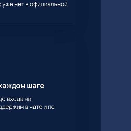
х уже нет в официальной
каждом шаге
до входа на
держим в чате и по