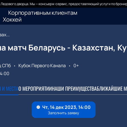
Ледового дворца. Мы — консьерж-сервис, предоставляющий услуги по бронир
Корпоративным клиентам
Хоккей
ах...
а матч Беларусь - Казахстан, К
ц СПб
Кубок Первого Канала
0+
14:00
 И МЕСТА
О МЕРОПРИЯТИИ
НАШИ ПРЕИМУЩЕСТВА
БЛИЖАЙШИЕ М