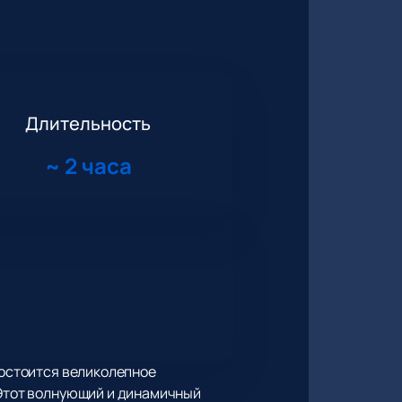
Длительность
~
2 часа
состоится великолепное
 Этот волнующий и динамичный