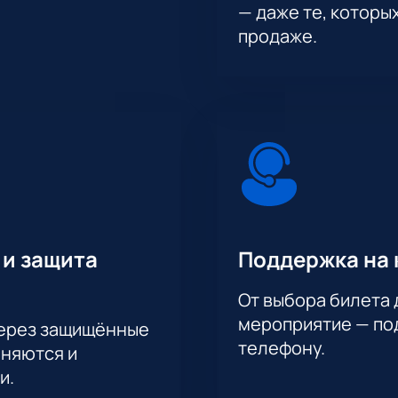
— даже те, которы
продаже.
 и защита
Поддержка на 
От выбора билета 
мероприятие — под
через защищённые
телефону.
аняются и
и.