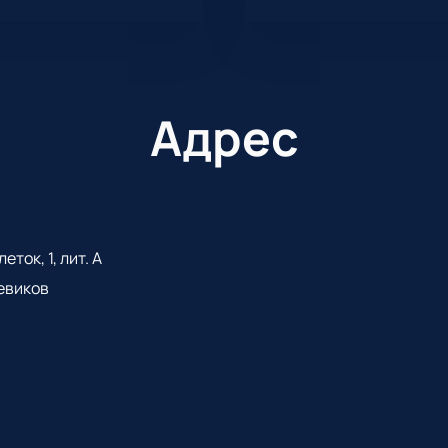
Адрес
ток, 1, лит. А
евиков