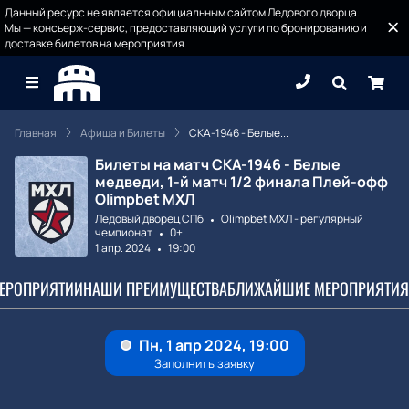
Данный ресурс не является официальным сайтом Ледового дворца.
Мы — консьерж-сервис, предоставляющий услуги по бронированию и
доставке билетов на мероприятия.
Главная
Афиша и Билеты
СКА-1946 - Белые...
Билеты на матч СКА-1946 - Белые
медведи, 1-й матч 1/2 финала Плей-офф
Olimpbet МХЛ
Ледовый дворец СПб
Olimpbet МХЛ - регулярный
чемпионат
0+
1 апр. 2024
19:00
МЕРОПРИЯТИИ
НАШИ ПРЕИМУЩЕСТВА
БЛИЖАЙШИЕ МЕРОПРИЯТИЯ