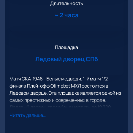
Длительность
~
2 часа
Площадка
Ледовый дворец СПб
Матч СКА-1946 - Белые медведи, 1-й матч 1/2
финала Плей-офф Olimpbet МХЛ состоится в
Ледовом дворце. Эта площадка является одной из
самых престижных и современных в городе.
Ледовый дворец способен вместить до 12 300
зрителей и предоставляет идеальные условия для
Читать дальше...
проведения спортивных состязаний. Здесь уже
прошло множество важных событий, и вот теперь