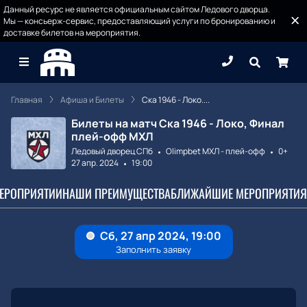
Данный ресурс не является официальным сайтом Ледового дворца.
Мы — консьерж-сервис, предоставляющий услуги по бронированию и
доставке билетов на мероприятия.
Главная
Афиша и Билеты
Ска 1946 - Локо....
Билеты на матч Ска 1946 - Локо, Финал
плей-офф МХЛ
Ледовый дворец СПб
Olimpbet МХЛ - плей-офф
0+
27 апр. 2024
19:00
МЕРОПРИЯТИИ
НАШИ ПРЕИМУЩЕСТВА
БЛИЖАЙШИЕ МЕРОПРИЯТИЯ