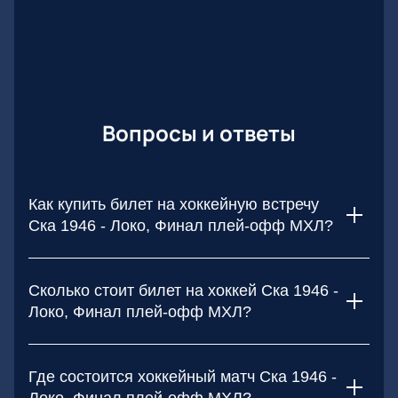
безопасности оплаты и качестве услуг. Не упустите
шанс побывать на финале МХЛ!
Вопросы и ответы
Как купить билет на хоккейную встречу
Ска 1946 - Локо, Финал плей-офф МХЛ?
Чтобы купить билет на игру Ска 1946 - Локо, Финал плей-
офф МХЛ, выберите места в зале, количество билетов и
Сколько стоит билет на хоккей Ска 1946 -
способ оплаты. После оплаты на указанный email будут
Локо, Финал плей-офф МХЛ?
высланы билеты.
Цена билетов на игру Ска 1946 - Локо, Финал плей-офф
МХЛ в Ледовом дворце Санкт-Петербурга зависит от
Где состоится хоккейный матч Ска 1946 -
расположения мест на ледовой арене. Захватывающее