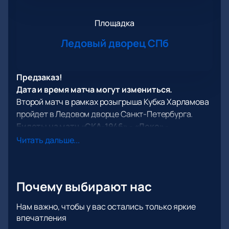
Площадка
Ледовый дворец СПб
Предзаказ!
Дата и время матча могут измениться.
Второй матч в рамках розыгрыша Кубка Харламова
пройдет в Ледовом дворце Санкт-Петербурга.
Билеты на матч «СКА-1946» - «Локо»
-
возможность узнать имя победителя из первых рук
Читать дальше...
и поддержать любимый клуб своим присутствием
на трибунах.
Первым финалистом стала петербургская команда
Почему выбирают нас
«СКА-1946». В полуфинале она одолела «Белых
медведей» из Челябинска. Чтобы отпраздновать
Нам важно, чтобы у вас остались только яркие
победу, питерцам пришлось провести серию в 5
впечатления
матчей. В ней они вели и выиграли со счетом 4:1.