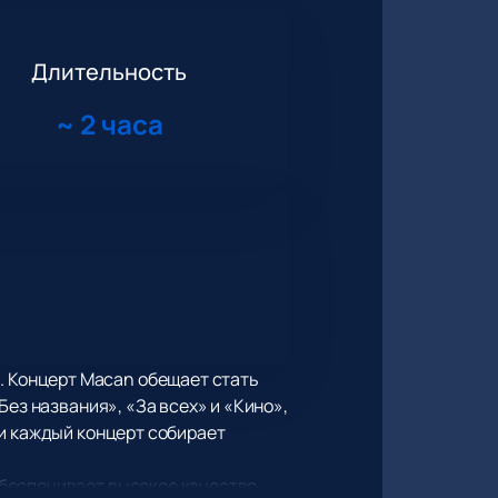
Длительность
~
2 часа
. Концерт Macan обещает стать
ез названия», «За всех» и «Кино»,
 и каждый концерт собирает
обеспечивает высокое качество