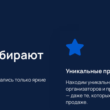
билетов через наш сайт — наш приоритет. Мы предлагаем ра
на схеме зала.
 Ледовом дворце Санкт-Петербурга можно прямо сейчас. Не
тия и насладиться великолепным выступлением в одной из
ыбирают
Уникальные п
тались только яркие
Находим уникальн
организаторов и 
— даже те, которы
продаже.