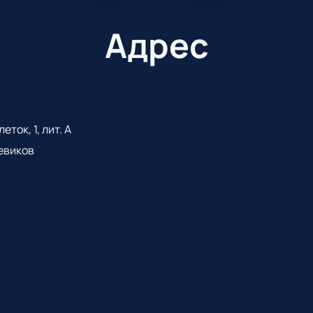
Адрес
ток, 1, лит. А
евиков