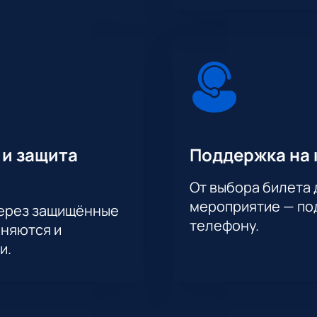
 и защита
Поддержка на 
От выбора билета 
мероприятие — под
через защищённые
телефону.
аняются и
и.