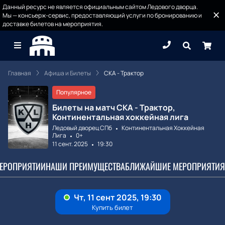
Данный ресурс не является официальным сайтом Ледового дворца.
Мы — консьерж-сервис, предоставляющий услуги по бронированию и
доставке билетов на мероприятия.
Главная
Афиша и Билеты
СКА - Трактор
Популярное
Билеты на матч СКА - Трактор,
Континентальная хоккейная лига
Ледовый дворец СПб
Континентальная Хоккейная
Лига
0+
11 сент. 2025
19:30
МЕРОПРИЯТИИ
НАШИ ПРЕИМУЩЕСТВА
БЛИЖАЙШИЕ МЕРОПРИЯТИЯ