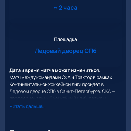
~
2 часа
Площадка
Ледовый дворец СПб
Дата и время матча может измениться.
Матч между командами СКА и Трактор в рамках
Континентальной хоккейной лиги пройдет в
Ледовом дворце СПб в Санкт-Петербурге. СКА —
профессиональный хоккейный клуб, дважды
завоевывавший Кубок Гагарина в сезонах 2014/2015
Читать дальше...
и 2016/2017. Трактор, основанный в 1947 году, также
имеет значительные достижения, включая Кубок
Континента 2011/2012 и финал Кубка Гагарина 2013