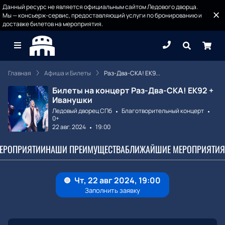
Данный ресурс не является официальным сайтом Ледового дворца.
Мы — консьерж-сервис, предоставляющий услуги по бронированию и
доставке билетов на мероприятия.
Главная
Афиша и Билеты
Раз-Два-СКА! ЕК9...
Билеты на концерт Раз-Два-СКА! ЕК92 +
Иванушки
Ледовый дворец СПб
Благотворительный концерт
0+
22 авг. 2024
19:00
МЕРОПРИЯТИИ
НАШИ ПРЕИМУЩЕСТВА
БЛИЖАЙШИЕ МЕРОПРИЯТИЯ