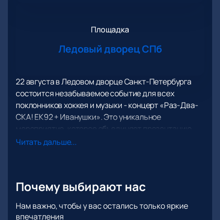
Площадка
Ледовый дворец СПб
22 августа в Ледовом дворце Санкт-Петербурга
состоится незабываемое событие для всех
поклонников хоккея и музыки - концерт «Раз-Два-
СКА! ЕК92 + Иванушки». Это уникальное
мероприятие, которое объединяет презентацию
Евгения Кузнецова и выступление легендарной
Читать дальше...
группы «Иванушки International».
Главным героем вечера станет Евгений Кузнецов,
новый игрок хоккейного клуба СКА. Болельщики
Почему выбирают нас
смогут лично поприветствовать его и увидеть его
мастерство на льду. Евгений не только скажет
Нам важно, чтобы у вас остались только яркие
приветственные слова, но и продемонстрирует
впечатления