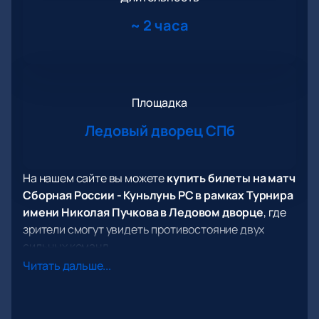
~
2 часа
Площадка
Ледовый дворец СПб
На нашем сайте вы можете
купить билеты на матч
Сборная России - Куньлунь РС в рамках Турнира
имени Николая Пучкова в Ледовом дворце
, где
зрители смогут увидеть противостояние двух
сильных команд.
Сборная России по хоккею, представляющая
Читать дальше...
страну на международной арене с 1992 года,
всегда была одной из ведущих команд в мире.
Управляемая Федерацией хоккея России, команда