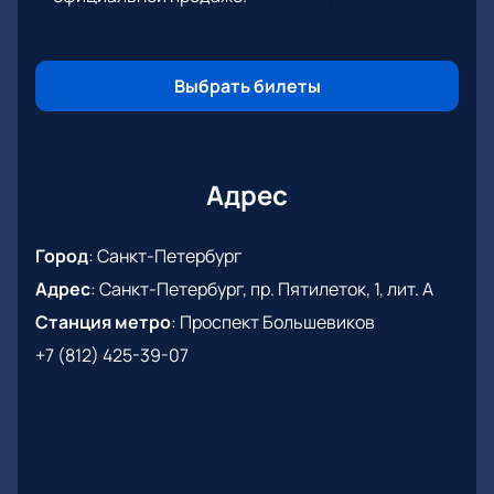
этого захватывающего поединка!
Купить билеты на нашем сайте можно уже сейчас.
Не откладывайте на потом, ведь количество мест
ограничено. Купить билеты на нашем сайте — это
Выбрать билеты
лучший способ обеспечить себе и своим близким
незабываемые эмоции от просмотра игры вживую.
Адрес
Город
:
Санкт-Петербург
Адрес
:
Санкт-Петербург, пр. Пятилеток, 1, лит. А
Станция метро
:
Проспект Большевиков
+7 (812) 425-39-07