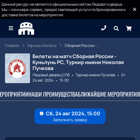
Данный ресурс не является официальным сайтом Ледового дворца.
Мы — консьерж-сервис, предоставляющий услуги по бронированию и
доставке билетов на мероприятия.
Главная
Афиша и Билеты
Сборная России -...
Билеты на матч Сборная России -
Куньлунь РС, Турнир имени Николая
Пучкова
Ледовый дворец СПб
Турнир имени Пучкова
0+
24 авг. 2024
15:00
МЕРОПРИЯТИИ
НАШИ ПРЕИМУЩЕСТВА
БЛИЖАЙШИЕ МЕРОПРИЯТИЯ