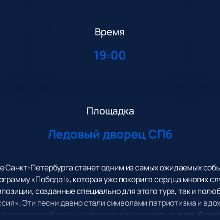
Время
19:00
Площадка
Ледовый дворец СПб
 Санкт-Петербурга станет одним из самых ожидаемых собы
ограмму «Победа!», которая уже покорила сердца многих сл
мпозиции, созданные специально для этого тура, так и полю
ссия». Эти песни давно стали символами патриотизма и вдо
о значимого события, не упустите возможность
купить биле