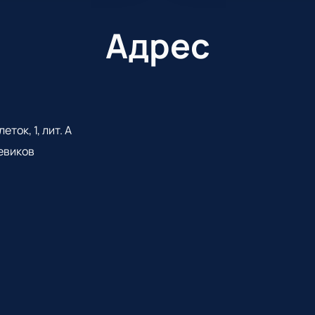
Адрес
ток, 1, лит. А
евиков