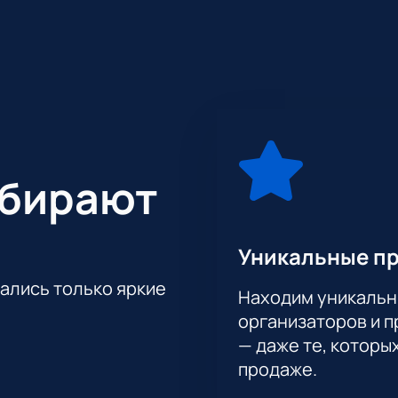
то шанс ощутить единение и гордость за свою страну. Билет
дуем поторопиться и купить билеты на нашем сайте, чтобы 
ыбирают
Уникальные п
тались только яркие
Находим уникальн
организаторов и 
— даже те, которы
продаже.