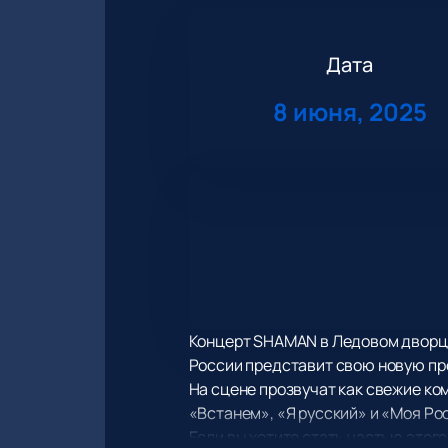
Дата
8 июня, 2025
Концерт SHAMAN в Ледовом дворце
России представит свою новую пр
На сцене прозвучат как свежие ко
«Встанем», «Я русский» и «Моя Ро
Если вы хотите стать частью этог