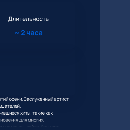
Длительность
~
2 часа
тий осени. Заслуженный артист
ушателей.
бившиеся хиты, такие как
хновения для многих.
ты
на нашем сайте. Концерт