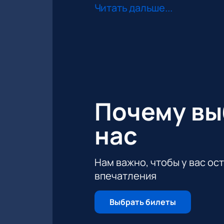
SHAMAN — это не просто музыка, э
Читать дальше...
большим спросом, поэтому рекомен
впечатляющем шоу.
Почему в
нас
Нам важно, чтобы у вас ос
впечатления
Выбрать билеты