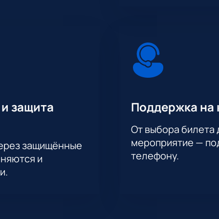
 и защита
Поддержка на 
От выбора билета 
мероприятие — под
через защищённые
телефону.
аняются и
и.