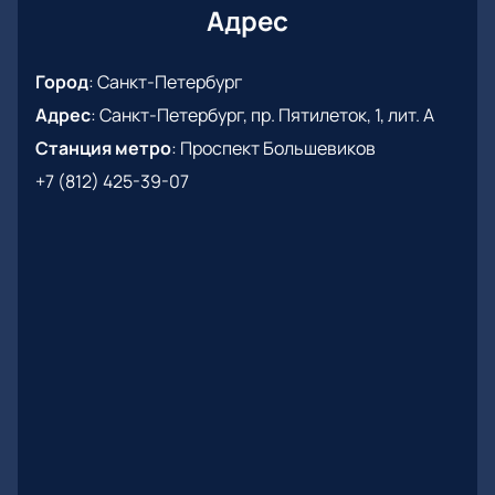
вечеру, который подарит вам множество ярких
Адрес
эмоций и приятных воспоминаний.
Город
:
Санкт-Петербург
Адрес
:
Санкт-Петербург, пр. Пятилеток, 1, лит. А
Станция метро
:
Проспект Большевиков
+7 (812) 425-39-07