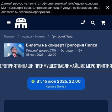
Данный ресурс не является официальным сайтом Ледового дворца.
Мы — консьерж-сервис, предоставляющий услуги по бронированию и
доставке билетов на мероприятия.
Главная
Афиша и Билеты
Григорий Лепс
Билеты на концерт Григория Лепса
Ледовый дворец СПб
Эстрада
16+
15 июл. 2025
22:00
МЕРОПРИЯТИИ
НАШИ ПРЕИМУЩЕСТВА
БЛИЖАЙШИЕ МЕРОПРИЯТИЯ