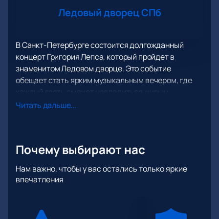
Ледовый дворец СПб
В Санкт-Петербурге состоится долгожданный
концерт Григория Лепса, который пройдет в
знаменитом Ледовом дворце. Это событие
обещает стать ярким музыкальным вечером, где
каждый гость сможет насладиться живым
исполнением любимых хитов. Ледовый дворец,
Читать дальше...
известный своей великолепной акустикой и
современным оборудованием, станет идеальной
площадкой для выступления артиста такого
Почему выбирают нас
масштаба.
Григорий Лепс — один из самых популярных и
Нам важно, чтобы у вас остались только яркие
харизматичных исполнителей на российской
впечатления
эстраде. Его мощный голос и эмоциональная
подача покорили сердца миллионов слушателей.
На концерте прозвучат как новые композиции, так и