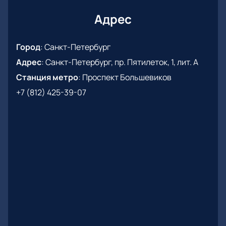
проходит безопасно через сайт.
Простой выбор мест на интерактивной схеме.
Адрес
Возможность оформления заказа онлайн или
по телефону.
Город
:
Санкт-Петербург
Помощь специалистов при выборе и
Адрес
:
Санкт-Петербург, пр. Пятилеток, 1, лит. А
оформлении заказа.
Не пропустите возможность стать частью
Станция метро
:
Проспект Большевиков
большого музыкального события!
+7 (812) 425-39-07