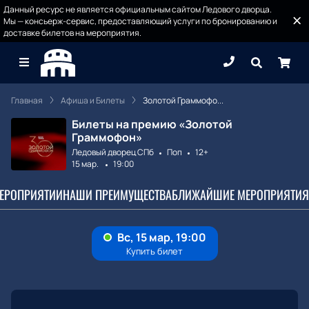
Данный ресурс не является официальным сайтом Ледового дворца.
Мы — консьерж-сервис, предоставляющий услуги по бронированию и
доставке билетов на мероприятия.
Главная
Афиша и Билеты
Золотой Граммофо...
Билеты на премию «Золотой
Граммофон»
Ледовый дворец СПб
Поп
12+
15 мар.
19:00
МЕРОПРИЯТИИ
НАШИ ПРЕИМУЩЕСТВА
БЛИЖАЙШИЕ МЕРОПРИЯТИЯ