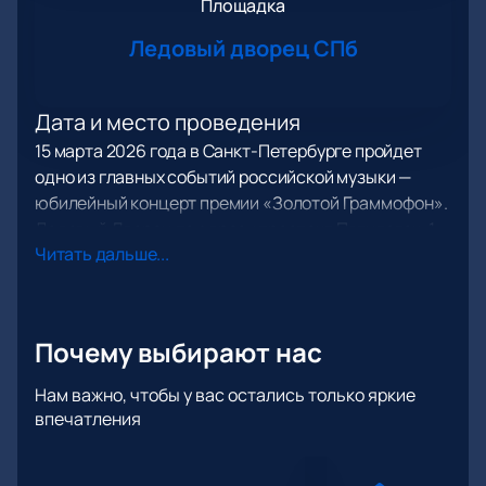
Площадка
Ледовый дворец СПб
Дата и место проведения
15 марта 2026 года в Санкт-Петербурге пройдет
одно из главных событий российской музыки —
юбилейный концерт премии «Золотой Граммофон».
Ледовый Дворец по адресу проспект Пятилеток, 1,
Читать дальше...
лит. А соберет поклонников отечественной
эстрады.
О концерте
Почему выбирают нас
Премия «Золотой Граммофон» объединяет лучших
артистов страны на одном шоу. В этом году
Нам важно, чтобы у вас остались только яркие
впечатления
событие отмечает 30-летие, что придает ему
особую значимость. За тридцать лет организаторы
вручили более восьмисот наград, каждая из