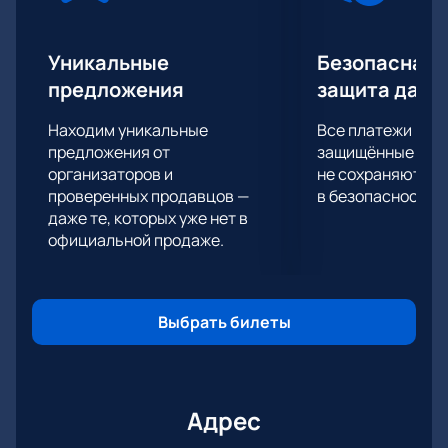
сцене.
Для тех, кто хочет окунуться в мир музыки и
насладиться живым выступлением, предлагаем
Уникальные
Безопасная 
купить билеты на нашем сайте. Это ваш шанс стать
предложения
защита данн
свидетелем одного из самых ожидаемых
концертов. Успейте купить билеты на нашем сайте
Находим уникальные
Все платежи про
и присоединяйтесь к тысячам поклонников,
предложения от
защищённые шлю
которые уже готовятся к этому грандиозному шоу.
организаторов и
не сохраняются 
проверенных продавцов —
в безопасности.
даже те, которых уже нет в
официальной продаже.
Выбрать билеты
Адрес