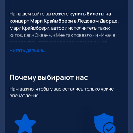
На нашем сайте вы можете
купить билеты на
концерт Мари Краймбрери в Ледовом Дворце
.
Мари Краймбрери, автор и исполнитель таких
хитов, как «Океан», «Мне так повезло» и «Иначе
все это зря», готовит для своих поклонников
незабываемое представление. Концерт объединит
Читать дальше...
в себе живой звук, сложные трюки и
захватывающие воздушные номера. Зрители
смогут насладиться как лирическими
Почему выбирают нас
композициями, так и энергичной хореографией,
создающей уникальную атмосферу.
Нам важно, чтобы у вас остались только яркие
Вас ждут танцевальные перфомансы и
впечатления
выступления звездных гостей, которые добавят
особого шарма этому музыкальному событию. Не
упустите возможность стать частью этого
незабываемого вечера и увидеть, как Мари
Краймбрери воплощает свои музыкальные идеи на