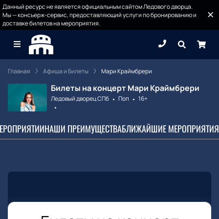
Данный ресурс не является официальным сайтом Ледового дворца.
Мы — консьерж-сервис, предоставляющий услуги по бронированию и
доставке билетов на мероприятия.
Главная
Афиша и Билеты
Мари Краймбрери
Билеты на концерт Мари Краймбрери
Ледовый дворец СПб
Поп
16+
МЕРОПРИЯТИИ
НАШИ ПРЕИМУЩЕСТВА
БЛИЖАЙШИЕ МЕРОПРИЯТИЯ