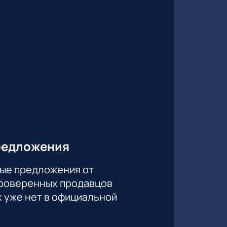
 шествием по всему миру. Под
р подарит зрителю
у на экране будут
них друзей и коллег.
редложения
ые предложения от
проверенных продавцов
х уже нет в официальной