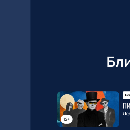
Бл
Ро
П
Ле
12+