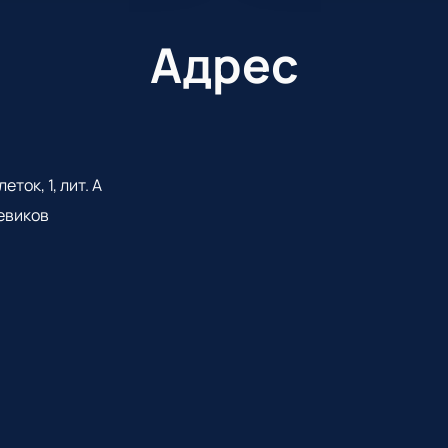
Адрес
ток, 1, лит. А
евиков