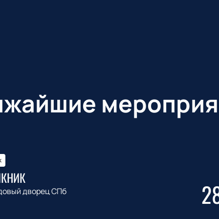
ижайшие мероприя
к
ИКНИК
2
довый дворец СПб