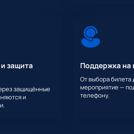
 и защита
Поддержка на 
От выбора билета 
мероприятие — под
через защищённые
телефону.
аняются и
и.