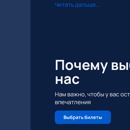
Читать дальше...
Концертный тур «Симфоническое таин
руководством Гэвина Гринуэя - дири
головокружительные эмоции и незабыв
демонстрироваться забавные и захват
Почему в
нас
Нам важно, чтобы у вас ос
впечатления
Выбрать билеты