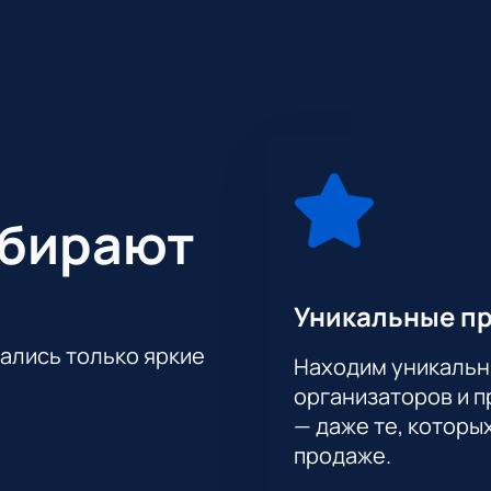
ство — Мир Ханса ЦИММЕРА» является триумфальным музыкальным
жера саундтреков Ханса ЦИММЕРА - большой симфонический оркест
аемые впечатления от живого исполнения. На протяжении всего шо
ывающие фрагменты студийной и закулисной работы Ханса, его дав
ыбирают
Уникальные п
тались только яркие
Находим уникальн
организаторов и 
— даже те, которы
продаже.