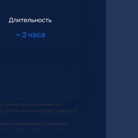
Длительность
~
2 часа
имых всеми фильмов именитого
й 2020-го его можно будет увидеть в
тельных кинокомпозиторов нашего
«Король Лев», «Гладиатор», «Пираты
малая часть.