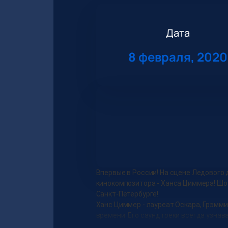
Дата
8 февраля, 2020
Впервые в России! На сцене Ледового
кинокомпозитора - Ханса Циммера! Шоу
Санкт-Петербурге!
Ханс Циммер - лауреат Оскара, Грэмми
времени. Его саундтреки всегда узнав
Карибского моря», «Код Да Винчи», «Те