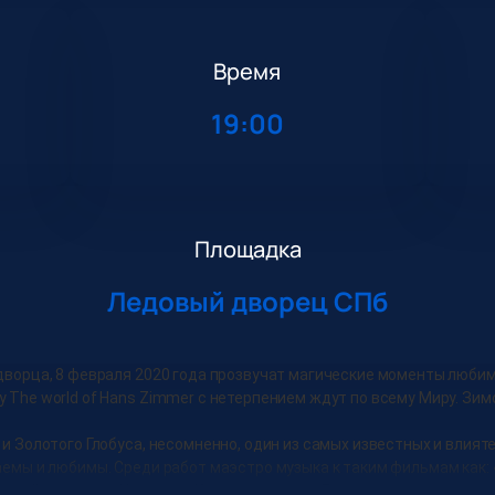
Время
19:00
Площадка
Ледовый дворец СПб
 дворца, 8 февраля 2020 года прозвучат магические моменты люб
 The world of Hans Zimmer с нетерпением ждут по всему Миру. Зимо
 и Золотого Глобуса, несомненно, один из самых известных и влия
аемы и любимы. Среди работ маэстро музыка к таким фильмам как: 
мный рыцарь», «Начало», «Интерстеллар», «Дюнкерк» - и это лишь 