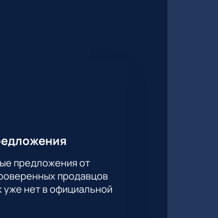
звуков и чувств. Артист собирает
аждое выступление превращается в
ю схему зала и выберете лучшие
редложения
 Присоединяйтесь к этому
ые предложения от
проверенных продавцов
х уже нет в официальной