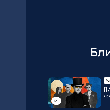
Бл
Ро
П
Ле
12+