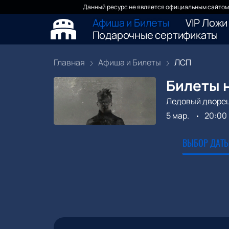
Данный ресурс не является официальным сайтом 
Афиша и Билеты
VIP Ложи
Подарочные сертификаты
Главная
Афиша и Билеты
ЛСП
Билеты 
Ледовый дворе
5 мар.
20:00
ВЫБОР ДАТЫ