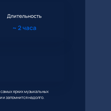
Длительность
~
2 часа
з самых ярких музыкальных
и и запомнится надолго.