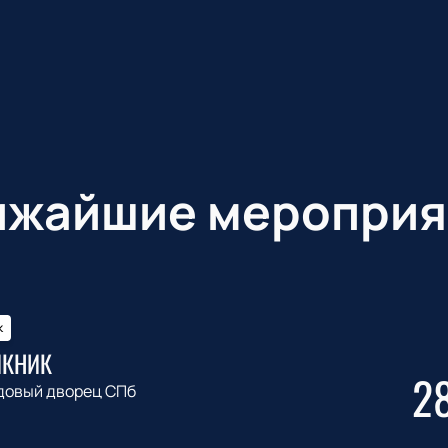
ижайшие мероприя
к
ИКНИК
2
довый дворец СПб