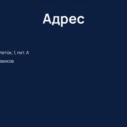
Адрес
ток, 1, лит. А
евиков