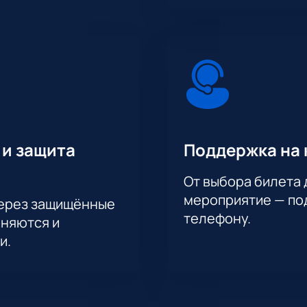
 и защита
Поддержка на 
От выбора билета 
мероприятие — под
через защищённые
телефону.
аняются и
и.