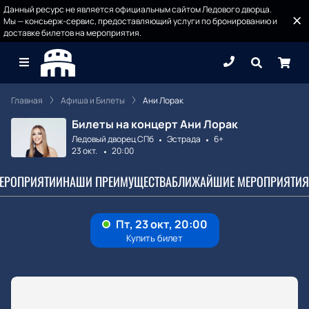
Данный ресурс не является официальным сайтом Ледового дворца.
Мы — консьерж-сервис, предоставляющий услуги по бронированию и
доставке билетов на мероприятия.
Главная
Афиша и Билеты
Ани Лорак
Билеты на концерт Ани Лорак
Ледовый дворец СПб
Эстрада
6+
23 окт.
20:00
МЕРОПРИЯТИИ
НАШИ ПРЕИМУЩЕСТВА
БЛИЖАЙШИЕ МЕРОПРИЯТИЯ