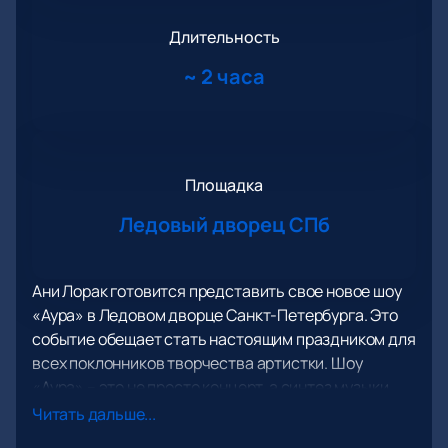
Длительность
~
2 часа
Площадка
Ледовый дворец СПб
Ани Лорак готовится представить свое новое шоу
«Аура» в Ледовом дворце Санкт-Петербурга. Это
событие обещает стать настоящим праздником для
всех поклонников творчества артистки. Шоу
«Аура» – это не просто концерт, а синтез музыки,
театра и современных технологий, создающий
Читать дальше...
уникальную атмосферу.