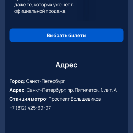
даже те, которых уже нет в
лучшие места, чтобы насладиться великолепным
официальной продаже.
выступлением Ани Лорак в полной мере. Купить
билеты на нашем сайте – это ваш шанс окунуться в
мир настоящего искусства и вдохновения вместе с
одной из самых ярких звезд современной сцены.
Выбрать билеты
Адрес
Город
:
Санкт-Петербург
Адрес
:
Санкт-Петербург, пр. Пятилеток, 1, лит. А
Станция метро
:
Проспект Большевиков
+7 (812) 425-39-07