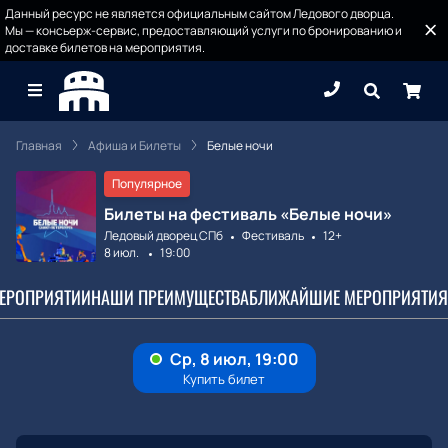
Данный ресурс не является официальным сайтом Ледового дворца.
Мы — консьерж-сервис, предоставляющий услуги по бронированию и
доставке билетов на мероприятия.
Главная
Афиша и Билеты
Белые ночи
Популярное
Билеты на фестиваль «Белые ночи»
Ледовый дворец СПб
Фестиваль
12+
8 июл.
19:00
МЕРОПРИЯТИИ
НАШИ ПРЕИМУЩЕСТВА
БЛИЖАЙШИЕ МЕРОПРИЯТИЯ