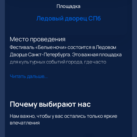
Площадка
Ледовый дворец СПб
Место проведения
Фестиваль «Белые ночи» состоится в Ледовом
Дворце Санкт-Петербурга. Это важная площадка
для культурных событий города, где часто
проходят крупные мероприятия. Адрес: проспект
Читать дальше...
Пятилеток, 1, лит. А.
О концерте
Фестиваль «Белые ночи» собирает известных
Почему выбирают нас
артистов страны и создает особую атмосферу для
всех гостей. «Русское Радио» и телеканал РУ.ТВ
Нам важно, чтобы у вас остались только яркие
впечатления
приглашают зрителей на два ярких вечера. В
первый день гости увидят шоу «Звёзды хайпа» с