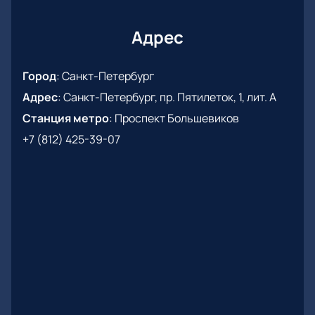
Надёжная оплата через интернет
Моментальное получение электронных
Адрес
билетов
Консультация по телефону с сотрудником
Город
:
Санкт-Петербург
Почувствуйте атмосферу живого выступления и
Адрес
:
Санкт-Петербург, пр. Пятилеток, 1, лит. А
зарядитесь эмоциями любимых песен вместе с
поклонниками со всей страны!
Станция метро
:
Проспект Большевиков
+7 (812) 425-39-07