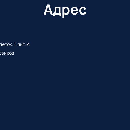
Адрес
ток, 1, лит. А
евиков