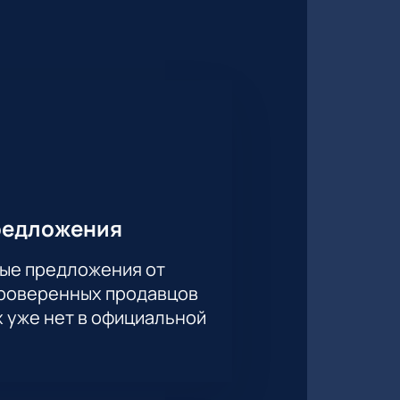
огрузиться в атмосферу
т, чтобы каждый зритель нашёл
росмотра шоу. Цена зависит от
места и ответят на любые
редложения
ые предложения от
проверенных продавцов
ицы вживую!
х уже нет в официальной