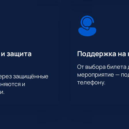
 и защита
Поддержка на 
От выбора билета 
мероприятие — под
через защищённые
телефону.
аняются и
и.