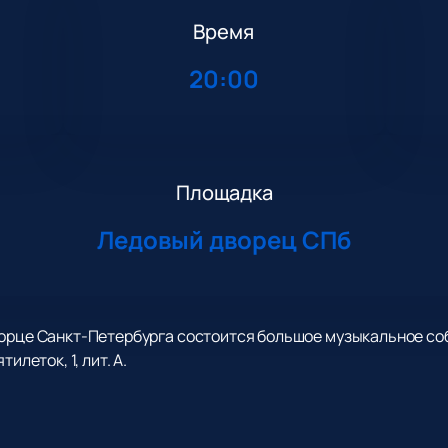
Время
20:00
Площадка
Ледовый дворец СПб
ворце Санкт-Петербурга состоится большое музыкальное со
илеток, 1, лит. А.
лей незабываемый вечер с живым исполнением. Артистка п