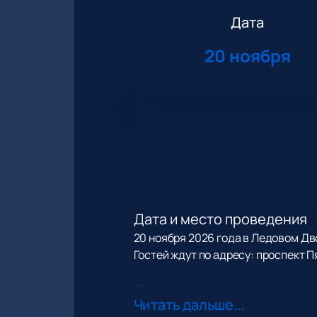
Дата
20 ноября
Дата и место проведения
20 ноября 2026 года в Ледовом Д
Гостей ждут по адресу: проспект Пят
О концерте
Читать дальше...
Пелагея подготовила для слушате