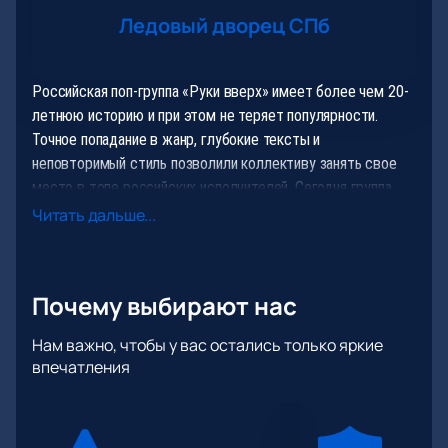
Ледовый дворец СПб
Российская поп-группа «Руки вверх» имеет более чем 20-
летнюю историю и при этом не теряет популярности.
Точное попадание в жанр, глубокие тексты и
неповторимый стиль позволили коллективу занять свое
место в топе российских исполнителей. Сегодня группа
продолжает собирать полные залы.
Читать дальше...
К тому же, музыканты не перестают экспериментировать
и пробуют новые жанры, записывают неожиданные дуэты,
Почему выбирают нас
как это было, например, с Little Big в 2018 году. Не стоит
откладывать покупку билетов, поскольку желающих
Нам важно, чтобы у вас остались только яркие
посетить концерт будет немало!
впечатления
8 ноября «Ледовый дворец» в Санкт-Петербурге будет
ждать тысячи гостей, которые придут в 20:00 на концерт