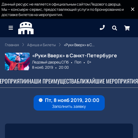
Данный ресурс не является официальным сайтом Ледового дворца.
Мы — консьерж-сервис, предоставляющий услуги по бронированию и
доставке билетов на мероприятия.
Главная
Афиша и Билеты
«Руки Вверх» в С...
«Руки Вверх» в Санкт-Петербурге
Ледовый дворец СПб
Поп
0+
8 нояб. 2019
20:00
МЕРОПРИЯТИИ
НАШИ ПРЕИМУЩЕСТВА
БЛИЖАЙШИЕ МЕРОПРИЯТИЯ