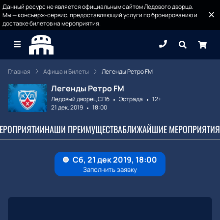
Данный ресурс не является официальным сайтом Ледового дворца.
Мы — консьерж-сервис, предоставляющий услуги по бронированию и
доставке билетов на мероприятия.
Главная
Афиша и Билеты
Легенды Ретро FM
Легенды Ретро FM
Ледовый дворец СПб
Эстрада
12+
21 дек. 2019
18:00
МЕРОПРИЯТИИ
НАШИ ПРЕИМУЩЕСТВА
БЛИЖАЙШИЕ МЕРОПРИЯТИЯ