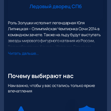
Ледовый дворец СПб
Роль Золушки исполнит легендарная Юля
Липницкая – Олимпийская Чемпионка Сочи 2014 в
командном зачете. Также на льду будут выступать
звезды мирового фигурного катания из России,
Великобритании, Канады, Испании, Германии,
призеры чемпионатов Мира и Европы по фигурному
Читать дальше...
и синхронному катанию, танцам на льду,
уникальные воздушные акробаты.
За хореографическую постановку отвечает Сергей
Почему выбирают нас
Филин – Народный артист России и премьер балета
Большого Театра России, С 2011 по 2016 годы –
Нам важно, чтобы у вас остались только яркие
художественный̆ руководитель балета Большого
впечатления
Театра России, Руководитель балетной
молодежной программы Большого театра,
Обладатель приза «Benois de la dance», «Золотая