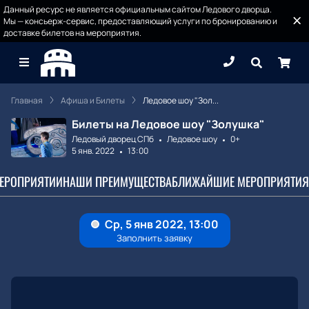
Данный ресурс не является официальным сайтом Ледового дворца.
Мы — консьерж-сервис, предоставляющий услуги по бронированию и
доставке билетов на мероприятия.
Главная
Афиша и Билеты
Ледовое шоу "Зол...
Билеты на Ледовое шоу "Золушка"
Ледовый дворец СПб
Ледовое шоу
0+
5 янв. 2022
13:00
МЕРОПРИЯТИИ
НАШИ ПРЕИМУЩЕСТВА
БЛИЖАЙШИЕ МЕРОПРИЯТИЯ