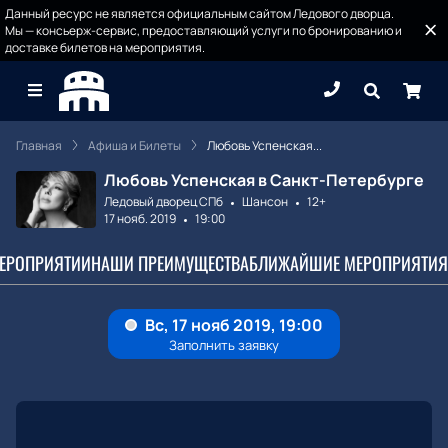
Данный ресурс не является официальным сайтом Ледового дворца.
Мы — консьерж-сервис, предоставляющий услуги по бронированию и
доставке билетов на мероприятия.
Главная
Афиша и Билеты
Любовь Успенская...
Любовь Успенская в Санкт-Петербурге
Ледовый дворец СПб
Шансон
12+
17 нояб. 2019
19:00
МЕРОПРИЯТИИ
НАШИ ПРЕИМУЩЕСТВА
БЛИЖАЙШИЕ МЕРОПРИЯТИЯ