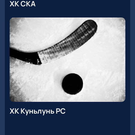
ХК СКА
ХК Куньлунь РС