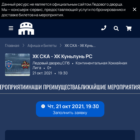
Данный ресурс не является официальным сайтом Ледового дворца.
Мы — консьерж-сервис, предоставляющий услуги по бронированию и
доставке билетов на мероприятия.
Главная
Афиша и Билеты
ХК СКА - ХК Кунь...
ХК СКА - ХК Куньлунь РС
Ледовый дворец СПб
Континентальная Хоккейная
Лига
0+
21 окт. 2021
19:30
МЕРОПРИЯТИИ
НАШИ ПРЕИМУЩЕСТВА
БЛИЖАЙШИЕ МЕРОПРИЯТИЯ