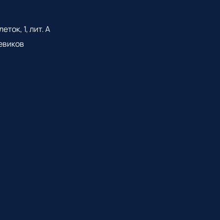
ток, 1, лит. А
евиков