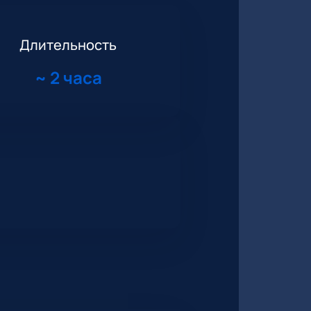
Длительность
~
2 часа