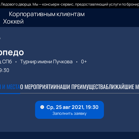
Ледового дворца. Мы — консьерж-сервис, предоставляющий услуги по бронир
Корпоративным клиентам
Хоккей
о
рпедо
ц СПб
Турнир имени Пучкова
0+
9:30
 И МЕСТА
О МЕРОПРИЯТИИ
НАШИ ПРЕИМУЩЕСТВА
БЛИЖАЙШИЕ М