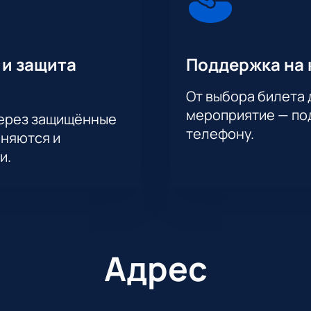
 и защита
Поддержка на 
От выбора билета 
мероприятие — под
через защищённые
телефону.
аняются и
и.
Адрес