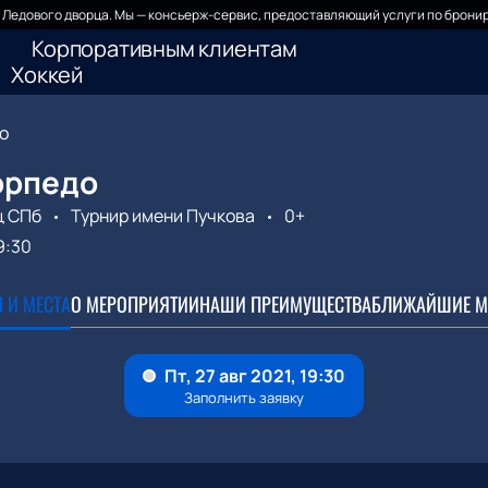
Ледового дворца. Мы — консьерж-сервис, предоставляющий услуги по бронир
Корпоративным клиентам
Хоккей
о
орпедо
ц СПб
Турнир имени Пучкова
0+
9:30
 И МЕСТА
О МЕРОПРИЯТИИ
НАШИ ПРЕИМУЩЕСТВА
БЛИЖАЙШИЕ М