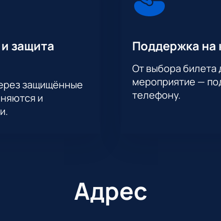
 и защита
Поддержка на 
От выбора билета 
мероприятие — под
через защищённые
телефону.
аняются и
и.
Адрес