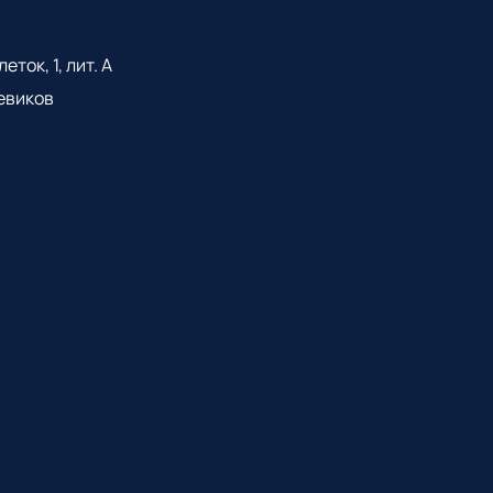
ток, 1, лит. А
евиков