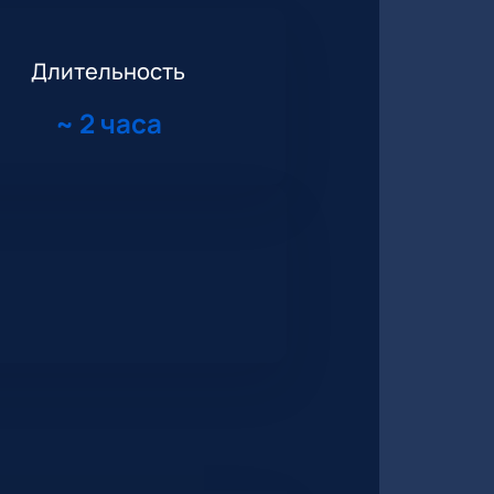
Длительность
~
2 часа