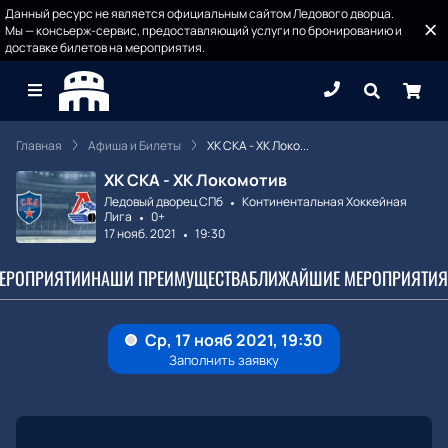
Данный ресурс не является официальным сайтом Ледового дворца.
Мы — консьерж-сервис, предоставляющий услуги по бронированию и
доставке билетов на мероприятия.
Главная
Афиша и Билеты
ХК СКА - ХК Локо...
ХК СКА - ХК Локомотив
Ледовый дворец СПб
Континентальная Хоккейная
Лига
0+
17 нояб. 2021
19:30
МЕРОПРИЯТИИ
НАШИ ПРЕИМУЩЕСТВА
БЛИЖАЙШИЕ МЕРОПРИЯТИЯ