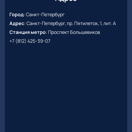
быть достаточно напряженной и не даст
болельщиках ни одной из команд расслабиться
Город
:
Санкт-Петербург
вовремя всему происходящего на льду.
Адрес
:
Санкт-Петербург, пр. Пятилеток, 1, лит. А
Спешите купить билет на матч «СКА» -
«Локомотив» на нашем сайте, места быстро
Станция метро
:
Проспект Большевиков
раскупают! Узнайте первыми имя победителя!
+7 (812) 425-39-07