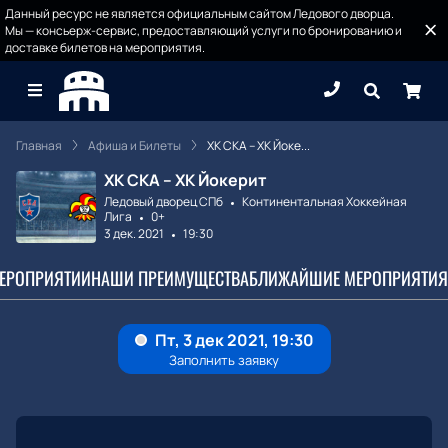
Данный ресурс не является официальным сайтом Ледового дворца.
Мы — консьерж-сервис, предоставляющий услуги по бронированию и
доставке билетов на мероприятия.
Главная
Афиша и Билеты
ХК СКА – ХК Йоке...
ХК СКА – ХК Йокерит
Ледовый дворец СПб
Континентальная Хоккейная
Лига
0+
3 дек. 2021
19:30
МЕРОПРИЯТИИ
НАШИ ПРЕИМУЩЕСТВА
БЛИЖАЙШИЕ МЕРОПРИЯТИЯ