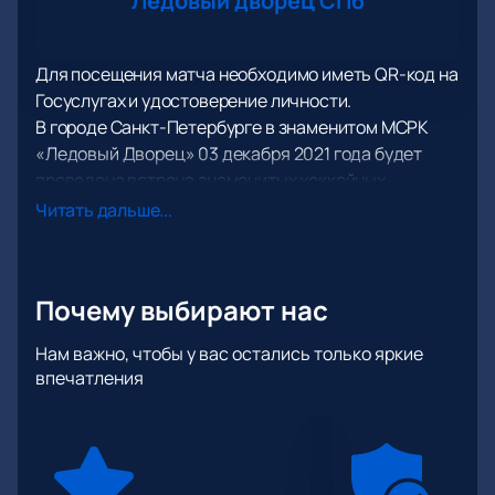
Ледовый дворец СПб
Для посещения матча необходимо иметь QR-код на
Госуслугах и удостоверение личности.
В городе Санкт-Петербурге в знаменитом МСРК
«Ледовый Дворец» 03 декабря 2021 года будет
проведена встреча знаменитых хоккейных
коллективов с участием «СКА» (Санкт-Петербург)
Читать дальше...
и «Йокерит» (Хельсинки). Внимание! Расписание
игры может быть скорректировано.
«СКА» - выдающийся хоккейный клуб из Санкт-
Почему выбирают нас
Петербурга, который начал свою славную историю
еще в 40-х годах прошлого века. Сегодня этот
Нам важно, чтобы у вас остались только яркие
спортивный коллектив с уверенностью можно
впечатления
отнести к грандам российского спорта. Помимо
очевидных успехов на домашней арене, «СКА»
может похвастать и многочисленными
международными победами.