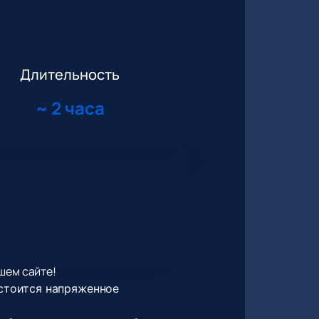
Длительность
~
2 часа
шем сайте!
стоится напряженное