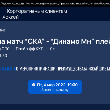
Ледового дворца. Мы — консьерж-сервис, предоставляющий услуги по бронир
Корпоративным клиентам
Хоккей
на...
а матч “СКА” - “Динамо Мн” пл
ц СПб
Плей-офф КХЛ
0+
9:30
 И МЕСТА
О МЕРОПРИЯТИИ
НАШИ ПРЕИМУЩЕСТВА
БЛИЖАЙШИЕ М