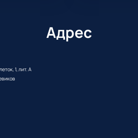
Адрес
ток, 1, лит. А
евиков