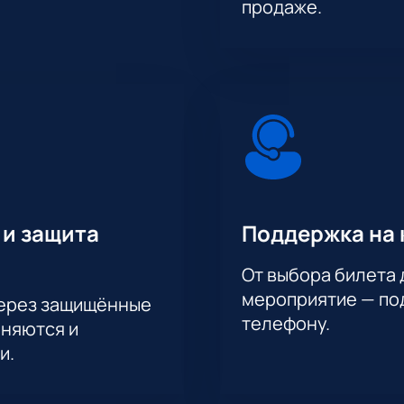
продаже.
 и защита
Поддержка на 
От выбора билета 
мероприятие — под
через защищённые
телефону.
аняются и
и.