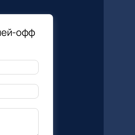
плей-офф