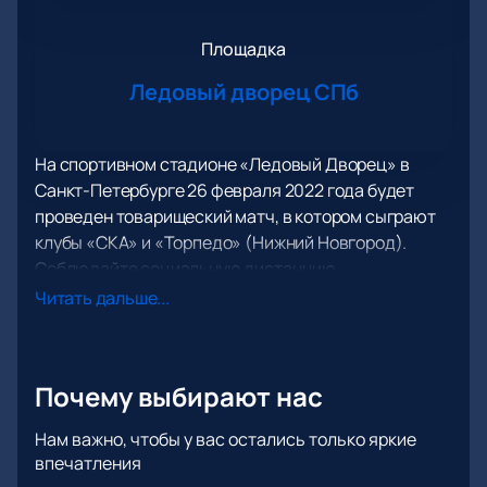
Площадка
Ледовый дворец СПб
На спортивном стадионе «Ледовый Дворец» в
Санкт-Петербурге 26 февраля 2022 года будет
проведен товарищеский матч, в котором сыграют
клубы «СКА» и «Торпедо» (Нижний Новгород).
Соблюдайте социальную дистанцию.
Санкт-Петербургский «СКА» — это точно тот клуб,
Читать дальше...
который не нуждается в излишнем представлении
или рекомендациях. Это имя довольно хорошо
знакомо всем фанатам континентальной лиги.
Почему выбирают нас
Питерцы одни из немногих, кто смог дважды
выиграть самый престижный трофей этого
Нам важно, чтобы у вас остались только яркие
первенства – Кубок Гагарина. Это, не говоря о
впечатления
добытых также Кубках Западной конференции,