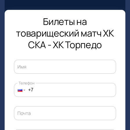
Билеты на
товарищеский матч ХК
СКА - ХК Торпедо
Имя
Телефон
Почта