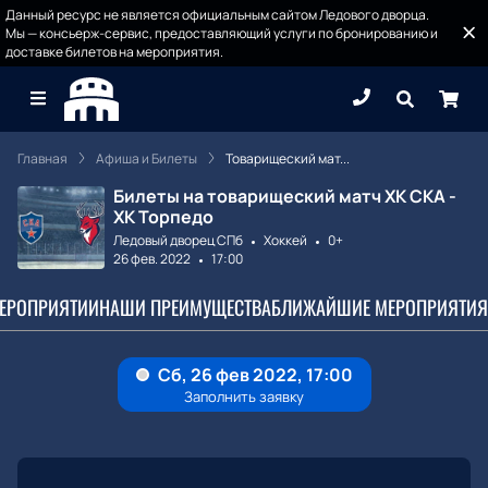
Данный ресурс не является официальным сайтом Ледового дворца.
Мы — консьерж-сервис, предоставляющий услуги по бронированию и
доставке билетов на мероприятия.
Главная
Афиша и Билеты
Товарищеский мат...
Билеты на товарищеский матч ХК СКА -
ХК Торпедо
Ледовый дворец СПб
Хоккей
0+
26 фев. 2022
17:00
МЕРОПРИЯТИИ
НАШИ ПРЕИМУЩЕСТВА
БЛИЖАЙШИЕ МЕРОПРИЯТИЯ