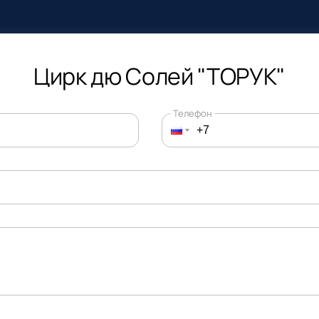
Цирк дю Солей "ТОРУК"
Телефон