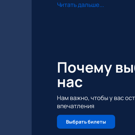
Всех зрителей нового шоу «TORUK» Сir
Читать дальше...
Реалистичные костюмы
Потрясающие трюки
Интересная сюжетная линия
Профессиональные актеры, т
Почему в
нас
Нам важно, чтобы у вас ос
впечатления
Выбрать билеты