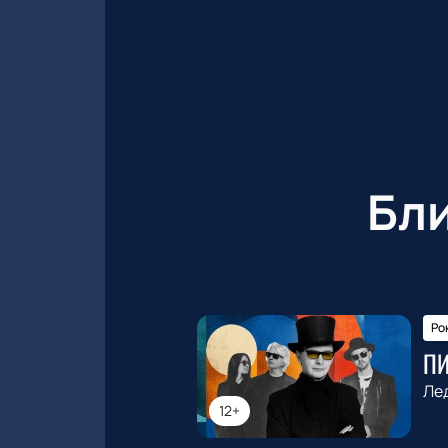
Бл
Ро
П
Ле
12+