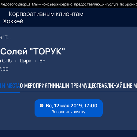
Ледового дворца. Мы — консьерж-сервис, предоставляющий услуги по бронир
Корпоративным клиентам
Хоккей
"Т...
 Солей "ТОРУК"
ц СПб
Цирк
6+
7:00
 И МЕСТА
О МЕРОПРИЯТИИ
НАШИ ПРЕИМУЩЕСТВА
БЛИЖАЙШИЕ М