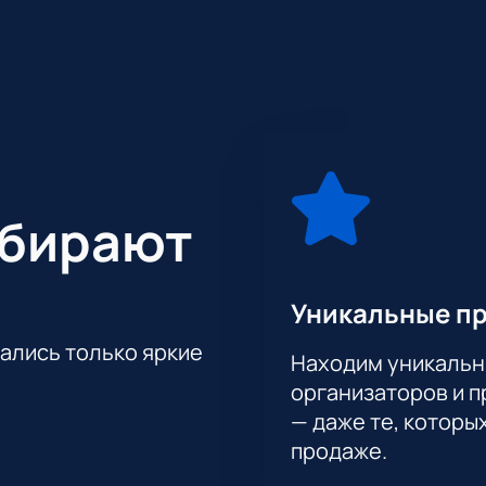
que du Soleil ждут:
 шоу
рюкачи, музыканты, певцы и многое другое.
ыбирают
Уникальные п
тались только яркие
Находим уникальн
организаторов и 
— даже те, которы
продаже.