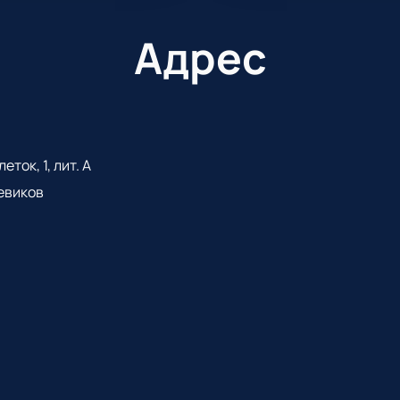
Адрес
ток, 1, лит. А
евиков