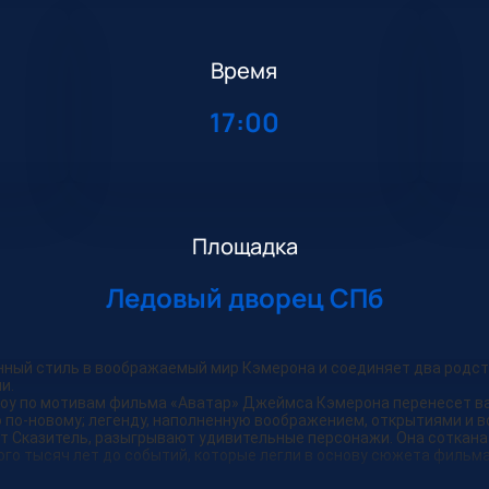
Время
17:00
Площадка
Ледовый дворец СПб
менный стиль в воображаемый мир Кэмерона и соединяет два родс
и.
l. Шоу по мотивам фильма «Аватар» Джеймса Кэмерона перенесет в
ю по-новому; легенду, наполненную воображением, открытиями и 
т Сказитель, разыгрывают удивительные персонажи. Она соткана 
о тысяч лет до событий, которые легли в основу сюжета фильма «