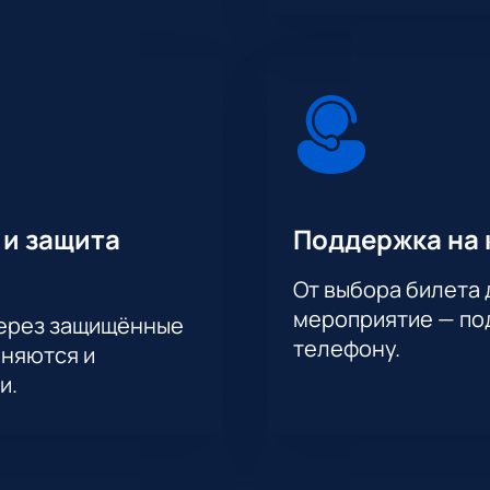
 и защита
Поддержка на 
От выбора билета 
мероприятие — под
через защищённые
телефону.
аняются и
и.