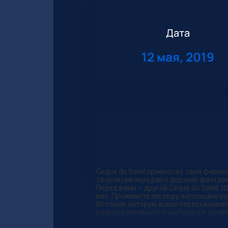
Дата
12 мая, 2019
Cirque du Soleil привносит свой фир
творчески передают дерзкие фантази
Перед вами – другой Cirque du Solei
вас. Проживите легенду, воплощенну
История, которую в шоу пересказывае
разворачивавшихся на Пандоре за мног
планету впервые высадились люди.