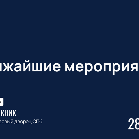
ижайшие мероприя
к
ИКНИК
2
довый дворец СПб