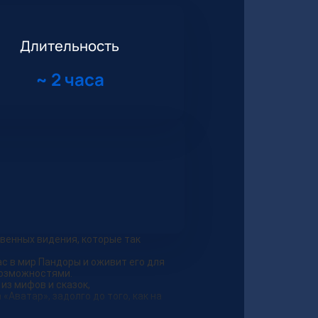
Длительность
~
2 часа
твенных видения, которые так
ас в мир Пандоры и оживит его для
возможностями.
из мифов и сказок,
Аватар», задолго до того, как на