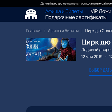
Данный ресурс не является официальным сайтом 
Афиша и Билеты
VIP Ложи
Подарочные сертификаты
Главная
Афиша и Билеты
Цирк дю Солей 
Цирк дю
Ледовый дворе
12 мая 2019
1
ВЫБОР ДАТЫ