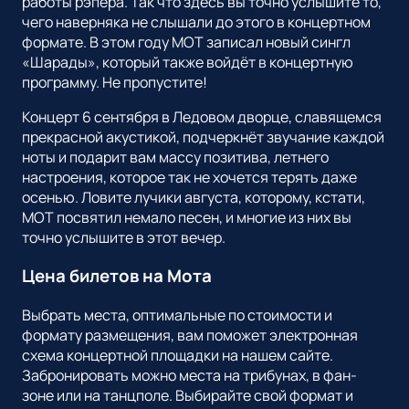
работы рэпера. Так что здесь вы точно услышите то,
чего наверняка не слышали до этого в концертном
формате. В этом году МОТ записал новый сингл
«Шарады», который также войдёт в концертную
программу. Не пропустите!
Концерт 6 сентября в Ледовом дворце, славящемся
прекрасной акустикой, подчеркнёт звучание каждой
ноты и подарит вам массу позитива, летнего
настроения, которое так не хочется терять даже
осенью. Ловите лучики августа, которому, кстати,
МОТ посвятил немало песен, и многие из них вы
точно услышите в этот вечер.
Цена билетов на Мота
Выбрать места, оптимальные по стоимости и
формату размещения, вам поможет электронная
схема концертной площадки на нашем сайте.
Забронировать можно места на трибунах, в фан-
зоне или на танцполе. Выбирайте свой формат и