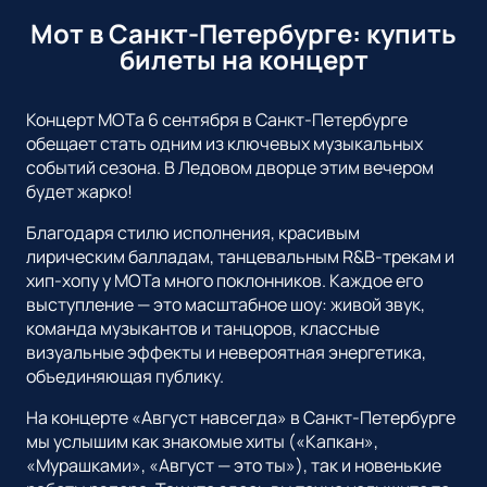
Мот в Санкт-Петербурге: купить
билеты на концерт
Концерт МОТа 6 сентября в Санкт-Петербурге
обещает стать одним из ключевых музыкальных
событий сезона. В Ледовом дворце этим вечером
будет жарко!
Благодаря стилю исполнения, красивым
лирическим балладам, танцевальным R&B-трекам и
хип-хопу у МОТа много поклонников. Каждое его
выступление — это масштабное шоу: живой звук,
команда музыкантов и танцоров, классные
визуальные эффекты и невероятная энергетика,
объединяющая публику.
На концерте «Август навсегда» в Санкт-Петербурге
мы услышим как знакомые хиты («Капкан»,
«Мурашками», «Август — это ты»), так и новенькие