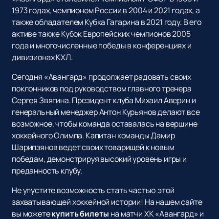
1973 годах, чемпионом России в 2004 и 2021 годах, а
также обладателем Кубка Гагарина в 2021 году. В его
активе также Кубок Европейских чемпионов 2005
года и многочисленные победы в конференциях и
дивизионах КХЛ.
Сегодня «Авангард» продолжает радовать своих
поклонников под руководством главного тренера
Сергея Звягина. Президент клуба Михаил Аверин и
генеральный менеджер Антон Курьянов делают все
возможное, чтобы команда оставалась на вершине
хоккейного Олимпа. Капитан команды Дамир
Шарипзянов ведет своих товарищей к новым
победам, демонстрируя высокий уровень игры и
преданность клубу.
Не упустите возможность стать частью этой
захватывающей хоккейной истории! На нашем сайте
вы можете
купить билеты
на матчи ХК «Авангард» и