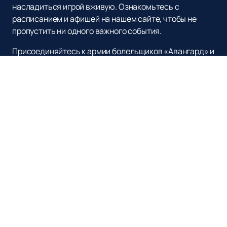
насладиться игрой вживую. Ознакомьтесь с
расписанием и афишей на нашем сайте, чтобы не
пропустить ни одного важного события.
Присоединяйтесь к армии болельщиков «Авангард» и
поддержите свою команду на пути к новым
вершинам! Ваши эмоции и поддержка — залог успеха
клуба.
Наверх