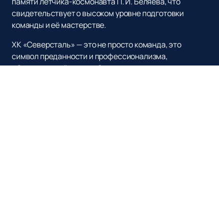
памяти лётчика-космонавта П. И. Беляева, что
свидетельствует о высоком уровне подготовки
команды и её мастерстве.
ХК «Северсталь» — это не просто команда, это
символ преданности и профессионализма,
объединяющий тысячи болельщиков по всему миру.
Присоединяйтесь к числу поклонников великого
клуба и поддержите своих любимцев на пути к новым
победам!
Наверх