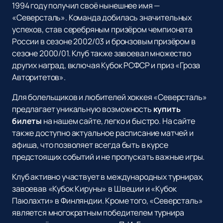
1994 году получил своё нынешнее имя —
«Северсталь». Команда добилась значительных
успехов, став серебряным призёром чемпионата
России в сезоне 2002/03 и бронзовым призёром в
сезоне 2000/01. Клуб также завоевал множество
других наград, включая Кубок РСФСР и приз «Гроза
Авторитетов».
Для болельщиков и любителей хоккея «Северсталь»
предлагает уникальную возможность
купить
билеты
на нашем сайте, легко и быстро. На сайте
также доступно актуальное расписание матчей и
афиша, что позволяет всегда быть в курсе
предстоящих событий и не пропускать важные игры.
Клуб активно участвует в международных турнирах,
завоевав «Кубок Кируны» в Швеции и «Кубок
Паюлахти» в Финляндии. Кроме того, «Северсталь»
является многократным победителем турнира