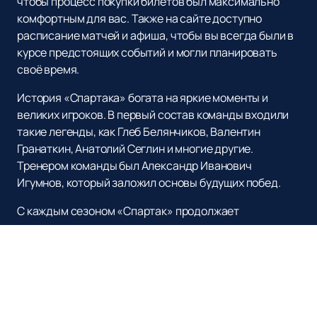
чтобы процесс покупки билетов был максимально
комфортным для вас. Также на сайте доступно
расписание матчей и афиша, чтобы вы всегда были в
курсе предстоящих событий и могли планировать
своё время.
История «Спартака» богата на яркие моменты и
великих игроков. В первый состав команды входили
такие легенды, как Глеб Белянчиков, Валентин
Гранаткин, Анатолий Сеглин и многие другие.
Тренером команды был Александр Иванович
Игумнов, который заложил основы будущих побед.
С каждым сезоном «Спартак» продолжает
развиваться, привлекая новых талантливых игроков
и радуя своих болельщиков захватывающими
матчами. Команда стремится к новым вершинам,
сохраняя традиции и дух, который делает «Спартак»
уникальным и неповторимым.