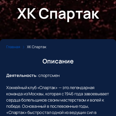
ХК Спартак
Главная
ХК Спартак
Описание
Деятельность
:
спортсмен
Хоккейный клуб «Спартак» — это легендарная
команда из Москвы, которая с 1946 года завоевывает
сердца болельщиков своим мастерством и волей к
победе. Основанный в послевоенные годы,
«Спартак» быстро стал одной из ведущих сил в