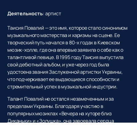
Деятельность
:
артист
Таисия Повалий — это имя, которое стало синонимом
музыкального мастерства и харизмы на сцене. Ее
творческий путь начался в 80-х годах в Киевском
мюзик-холле, где она впервые заявила о себе как о
талантливой певице. В 1995 году Таисия выпустила
свой дебютный альбом, и уже через год была
удостоена звания Заслуженной артистки Украины,
что подчеркивает ее выдающиеся способности и
стремительный успех в музыкальной индустрии.
Талант Повалий не остался незамеченным и за
пределами Украины. Благодаря участию в
популярных мюзиклах «Вечера на хуторе близ
Диканьки» и «Золушка», она завоевала сердца
российских зрителей. Ее дуэты с такими звездами,
как Стас Михайлов и Иосиф Кобзон, стали