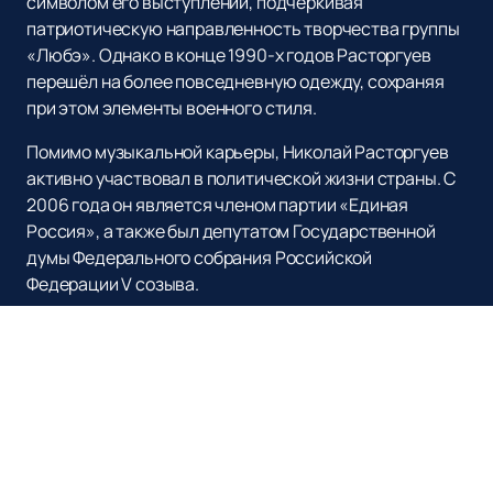
символом его выступлений, подчёркивая
патриотическую направленность творчества группы
«Любэ». Однако в конце 1990-х годов Расторгуев
перешёл на более повседневную одежду, сохраняя
при этом элементы военного стиля.
Помимо музыкальной карьеры, Николай Расторгуев
активно участвовал в политической жизни страны. С
2006 года он является членом партии «Единая
Россия», а также был депутатом Государственной
думы Федерального собрания Российской
Федерации V созыва.
Посетите наш сайт, чтобы
купить билеты
на концерт
Николая Расторгуева и группы «Любэ». Мы
предлагаем удобный и быстрый способ оформления
билетов, а также предоставляем всю необходимую
информацию о предстоящих выступлениях. Не
упустите возможность увидеть легендарного
артиста и насладиться его живым исполнением!