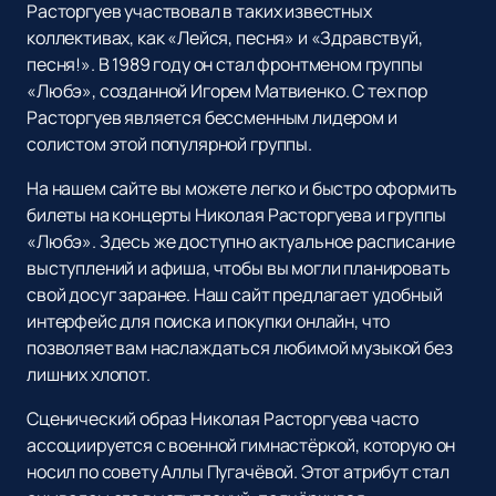
Расторгуев участвовал в таких известных
коллективах, как «Лейся, песня» и «Здравствуй,
песня!». В 1989 году он стал фронтменом группы
«Любэ», созданной Игорем Матвиенко. С тех пор
Расторгуев является бессменным лидером и
солистом этой популярной группы.
На нашем сайте вы можете легко и быстро оформить
билеты на концерты Николая Расторгуева и группы
«Любэ». Здесь же доступно актуальное расписание
выступлений и афиша, чтобы вы могли планировать
свой досуг заранее. Наш сайт предлагает удобный
интерфейс для поиска и покупки онлайн, что
позволяет вам наслаждаться любимой музыкой без
лишних хлопот.
Сценический образ Николая Расторгуева часто
ассоциируется с военной гимнастёркой, которую он
носил по совету Аллы Пугачёвой. Этот атрибут стал