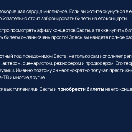
покорившая сердца миллионов. Если вы хотите окунуться в 
обязательно стоит забронировать билеты на его концерты.
стро посмотреть афишу концертов Басты, а также купить би
ь билеты онлайн очень просто! Здесь вы найдете полное ра
тный под псевдонимом Баста, не только сам исполняет рэп,
, актером, сценаристом, режиссером и продюсером. Его тв
 музыки. Именно поэтому он неоднократно получал престижн
-ТВ и многие другие.
ся выступлениями Басты и
приобрести билеты
на его конц