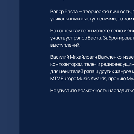
Рэпер Баста — творческая личность, 
уникальными выступлениями, то вам 
На нашем сайте вы можете легко и бы
участвует рэпер Баста. Забронироват
выступлений.
Василий Михайлович Вакуленко, извес
композитором, теле- и радиоведущим
для ценителей рэпа и других жанров
MTV Europe Music Awards, премию Муз
Не упустите возможность насладить