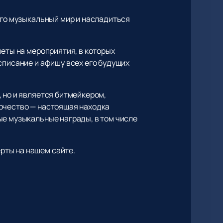
его музыкальный мир и насладиться
леты на мероприятия, в которых
списание и афишу всех его будущих
 но и является битмейкером,
орчество — настоящая находка
ые музыкальные награды, в том числе
ерты на нашем сайте.