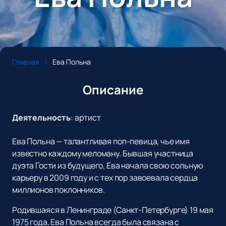
Главная
Ева Польна
Описание
Деятельность
:
артист
Ева Польна — талантливая поп-певица, чье имя
известно каждому меломану. Бывшая участница
дуэта Гости из будущего, Ева начала свою сольную
карьеру в 2009 году и с тех пор завоевала сердца
миллионов поклонников.
Родившаяся в Ленинграде (Санкт-Петербурге) 19 мая
1975 года, Ева Польна всегда была связана с