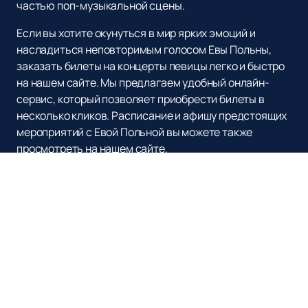
частью поп-музыкальной сцены.
Если вы хотите окунуться в мир ярких эмоций и
насладиться неповторимым голосом Евы Польны,
заказать билеты на концерты певицы легко и быстро
на нашем сайте. Мы предлагаем удобный онлайн-
сервис, который позволяет приобрести билеты в
несколько кликов. Расписание и афишу предстоящих
мероприятий с Евой Польной вы можете также
просмотреть на нашем сайте.
Не упустите возможность насладиться живым
выступлением талантливой певицы Евы Польны и
окунуться в атмосферу ее музыки.
Заказывайте
билеты
на нашем сайте прямо сейчас и станьте
частью незабываемого музыкального события.