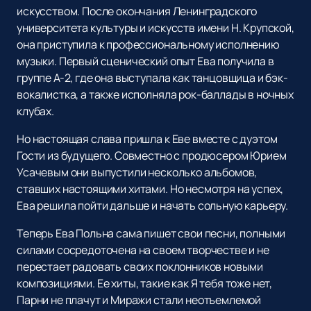
искусством. После окончания Ленинградского
университета культуры и искусств имени Н. Крупской,
она приступила к профессиональному исполнению
музыки. Первый сценический опыт Ева получила в
группе А-2, где она выступала как танцовщица и бэк-
вокалистка, а также исполняла рок-баллады в ночных
клубах.
Но настоящая слава пришла к Еве вместе с дуэтом
Гости из будущего. Совместно с продюсером Юрием
Усачевым они выпустили несколько альбомов,
ставших настоящими хитами. Но несмотря на успех,
Ева решила пойти дальше и начать сольную карьеру.
Теперь Ева Польна сама пишет свои песни, полными
силами сосредоточена на своем творчестве и не
перестает радовать своих поклонников новыми
композициями. Ее хиты, такие как Я тебя тоже нет,
Парни не плачут и Миражи стали неотъемлемой