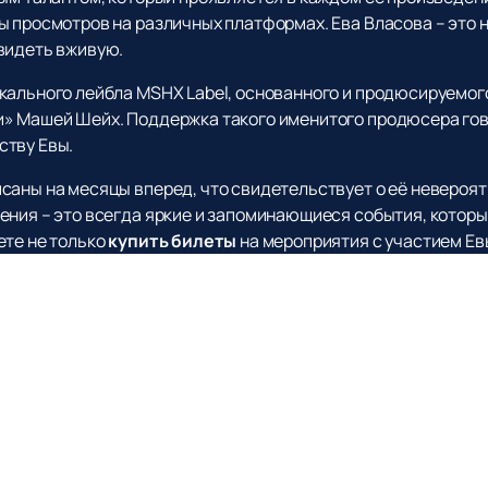
 просмотров на различных платформах. Ева Власова – это н
видеть вживую.
кального лейбла MSHX Label, основанного и продюсируемого
» Машей Шейх. Поддержка такого именитого продюсера гов
ству Евы.
саны на месяцы вперед, что свидетельствует о её невероят
ения – это всегда яркие и запоминающиеся события, котор
ете не только
купить билеты
на мероприятия с участием Евы
ё концертов.
ью этого музыкального праздника и насладиться живым ис
стоящих концертах и оформить заказ на лучшие места. Ева В
оединяйтесь к числу её поклонников и окунитесь в мир кач