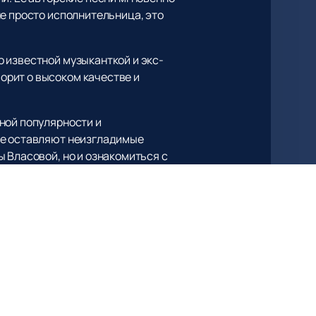
е просто исполнительница, это
 известной музыканткой и экс-
орит о высоком качестве и
ной популярности и
ые оставляют неизгладимые
 Власовой, но и ознакомиться с
полнением любимых песен. Посетите
ласова – это артист, чьи
ественной и душевной музыки.