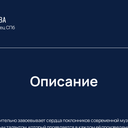
ВА
ец СПб
Описание
емительно завоевывает сердца поклонников современной муз
ым талантом, который проявляется в каждом её произведени