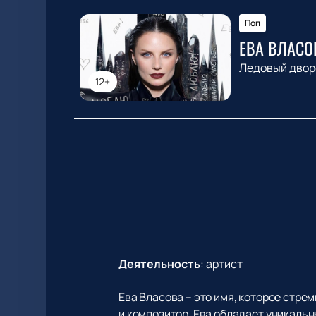
Поп
ЕВА ВЛАСО
Ледовый двор
12+
Деятельность
:
артист
Ева Власова – это имя, которое стр
и композитор, Ева обладает уникальн