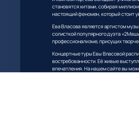
становятся хитами, собирая миллионы
настоящий феномен, который стоит у
Ева Власова является артистом музы
солисткой популярного дуэта «2Маши
профессионализме, присущих творче
Концертные туры Евы Власовой распи
востребованности. Её живые выступл
впечатления. На нашем сайте вы мож
актуальным расписанием и афишей е
Не упустите возможность стать част
наш сайт, чтобы узнать больше о пред
выступления нельзя пропустить. Прис