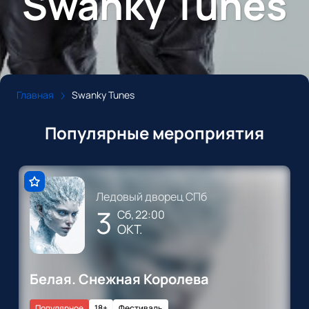
Swanky Tunes
Главная
Swanky Tunes
Популярные мероприятия
Ледовый дворец СПб
3
сб, 22:00
ОКТ.
Белая. Снежная Королева
Популярное
18+
Фестиваль