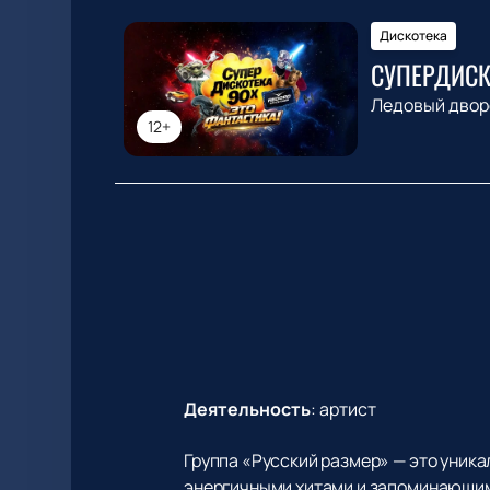
Дискотека
СУПЕРДИСК
Ледовый двор
12+
Деятельность
:
артист
Группа «Русский размер» — это уник
энергичными хитами и запоминающими