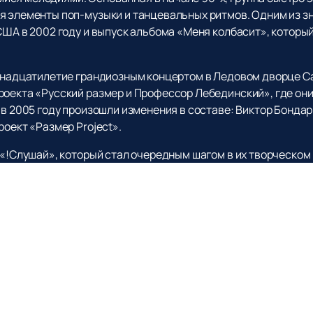
я элементы поп-музыки и танцевальных ритмов. Одним из з
США в 2002 году и выпуск альбома «Меня колбасит», которы
ринадцатилетие грандиозным концертом в Ледовом дворце С
роекта «Русский размер и Профессор Лебединский», где он
 в 2005 году произошли изменения в составе: Виктор Бондар
роект «Размер Project».
 «!Слушай», который стал очередным шагом в их творческом
обавило международного колорита их репертуару.
ру живых выступлений «Русский размер», то
купить билеты
н
ние и афишу всех концертов, что позволит вам планировать
ью истории и насладиться любимыми хитами вживую.