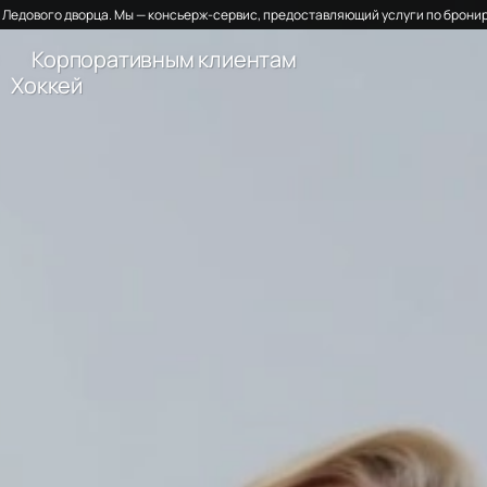
Ледового дворца. Мы — консьерж-сервис, предоставляющий услуги по бронир
Корпоративным клиентам
Хоккей