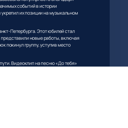
начимых событий в истории
й укрепил их позиции на музыкальном
анкт-Петербурга. Этот юбилей стал
и представили новые работы, включая
юк покинул группу, уступив место
 пути. Видеоклип на песню «До тебя»
а нашем сайте — это легко и быстро.
 свои музыкальные вечера заранее.