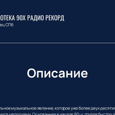
ОТЕКА 90Х РАДИО РЕКОРД
ец СПб
Описание
альное музыкальное явление, которое уже более двух десят
ся мелодиями. Основанная в начале 90-х, группа быстро 