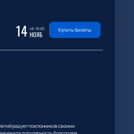
14
сб, 19:00
Купить билеты
НОЯБ
илетий радует поклонников своими
завоевала популярность благодаря