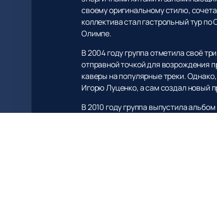
своему оригинальному стилю, сочета
коллектива стал гастрольный тур по 
Олимпе.
В 2004 году группа отметила своё т
отправной точкой для возрождения п
каверы на популярные треки. Однако,
Игорю Луценко, а сам создал новый п
В 2010 году группа выпустила альбом
был снят на студии в Таллине, что д
Если вы хотите окунуться в атмосфе
У нас вы найдете актуальное расписа
Не упустите возможность стать част