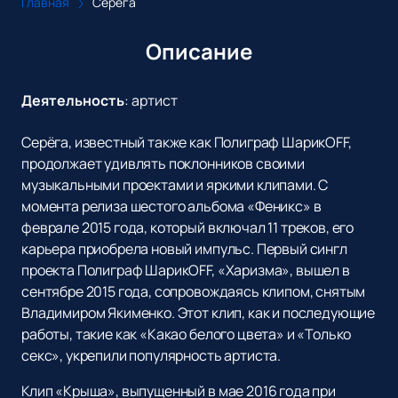
Главная
Серёга
Описание
Деятельность
:
артист
Серёга, известный также как Полиграф ШарикOFF,
продолжает удивлять поклонников своими
музыкальными проектами и яркими клипами. С
момента релиза шестого альбома «Феникс» в
феврале 2015 года, который включал 11 треков, его
карьера приобрела новый импульс. Первый сингл
проекта Полиграф ШарикOFF, «Харизма», вышел в
сентябре 2015 года, сопровождаясь клипом, снятым
Владимиром Якименко. Этот клип, как и последующие
работы, такие как «Какао белого цвета» и «Только
секс», укрепили популярность артиста.
Клип «Крыша», выпущенный в мае 2016 года при