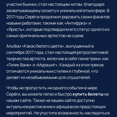
участии Бьянки, стал настоящим хитом, благодаря
захватывающему сюжету и уникальной атмосфере. В
2017 году Серёга продолжил радовать своих фанатов
новыми работами, такими как «Антифриз» и
«Ярость», которые подтвердили его статус одного из
самых оригинальных артистов на сцене.
Альбом «Какао белого цвета», выпущенный в
сентябре 2017 года, стал настоящей ретроспективой
творчества артиста, включив в себя такие треки, как
«Гелик Вани» и «Мурашит». Каждый из этих треков
отличается уникальным стилем и глубиной, что
делает их незабываемыми для слушателей.
Чтобы не пропустить ни одного события в мире
Серёги, вы можете легко и быстро
купить билеты
на
нашем сайте. Также на нашем сайте доступно
актуальное расписание и афиша всех предстоящих
мероприятий. Не упустите возможность насладиться