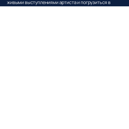
живыми выступлениями артиста и погрузиться в
атмосферу его уникальной музыки.
Наверх
Афиша и Билеты
О нас
Оплата и доставка